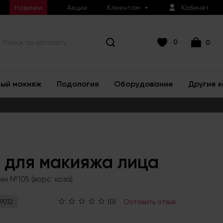
Новинки
Акции
Клиентам
Кабинет
0
0
ый макияж
Подология
Оборудование
Другие 
 для макияжа лица
ян №105 (ворс: коза)
(0)
Оставить отзыв
9012