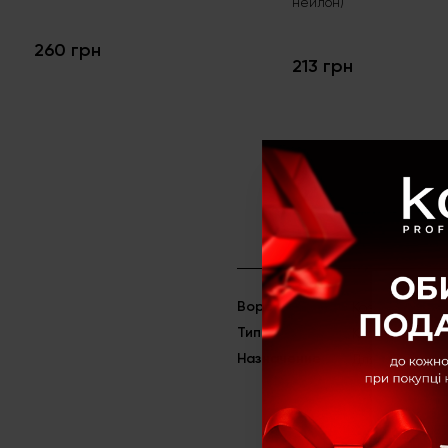
нейлон)
260 грн
213 грн
Ворс
Коза
Тип
Кисти для пуд
Назначение
Для румян