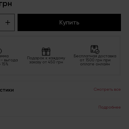
 грн
Купить
амма
Бесплатная доставка
Подарок к каждому
 – выгода
от 1500 грн при
заказу от 450 грн
о 15%
оплате онлайн
стики
Смотреть все
Подробнее