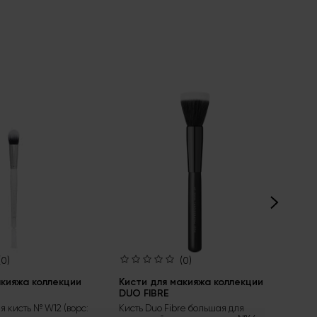
(0)
(0)
акияжа коллекции
Кисти для макияжа коллекции
Ки
DUO FIBRE
Кис
не
 кисть № W12 (ворс:
Кисть Duo Fibre большая для