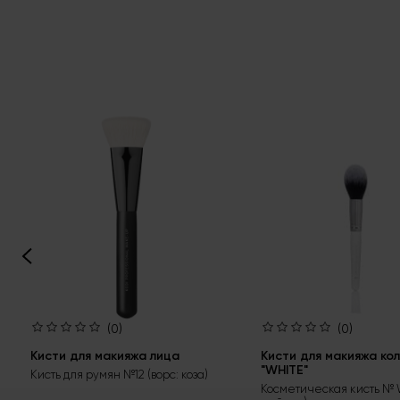
(0)
(0)
Кисти для макияжа лица
Кисти для макияжа ко
"WHITE"
Кисть для румян №12 (ворс: коза)
Косметическая кисть № W