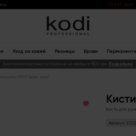
кты
ТОВАР ДНЯ!
ия
Уход за кожей
Ресницы
Брови
Перманентн
Бесплатная доставка по Украине на заказы от 1500 грн.
Подробнее
ля румян №105 (ворс: коза)
Кисти
Кисть для рум
Артикул:
2002