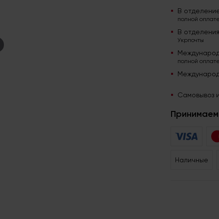
В отделени
полной оплате
В отделени
Укрпочты
Международ
полной оплате
Международ
Самовывоз и
Принимаем 
Наличные