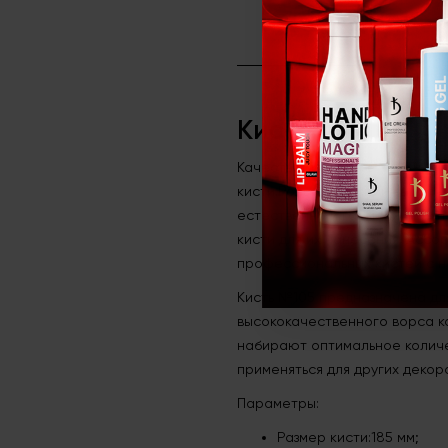
Кисть для румян 
Качество макияжазависит от с
кисти.Роль кистей при выполне
естественно и гармонично. Чт
кисти для их нанесения. Асс
профессиональных кистей с н
Кисть №105 предназначена дл
высококачественного ворса ко
набирают оптимальное количе
применяться для других декор
Параметры:
Размер кисти:185 мм;