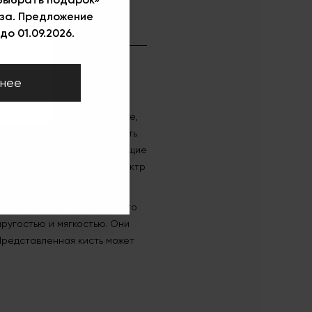
за. Предложение
до 01.09.2026.
нее
во визажиста, и конечно же,
т, будет ли макияж выглядеть
зуют румяна и соответствующие
ke-up предлагает весь спектр
и выполнена из натурального
пругостью и мягкостью. Они
Представленная кисть может