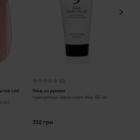
(0)
тие Lint
Уход за руками
Ба
bas
Крем для рук Hand cream-filler, 150 мл
 Lint
Бес
гел
332 грн
24