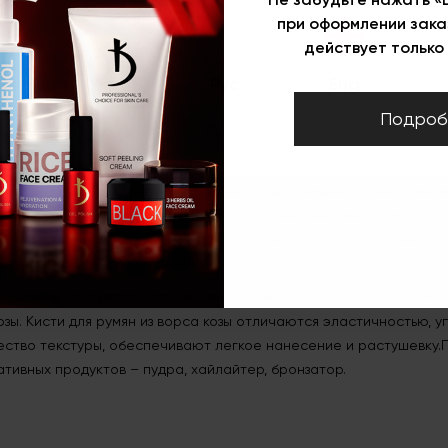
Описание
при оформлении зака
Кисть для румян №105 (ворс: коза)
действует только 
Укр
Рус
Eng
Подроб
105 (ворс: коза)
овокупности факторов – профессиональная косметика, мастерст
нии макияжа не стоит недооценивать, ведь именно от них зависи
обы придать лицу свежести и легкого сияния, визажисты исполь
ортимент профессиональных аксессуаров KODI PROFESSIONAL Ma
атурального и искусственного ворса.
я нанесения румян. Кисть имеет классическую округлую форму 
зы. Кисти для румян из ворса козы отличаются эластичностью, у
ство текстуры, обеспечивают легкое нанесение и растушевку.
ативных продуктов – пудра, хайлайтер, бронзатор.