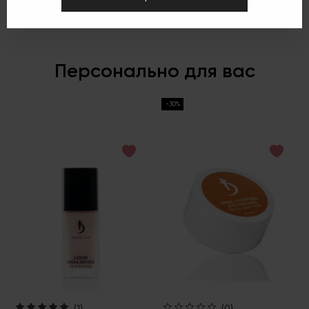
Свернуть
Персонально для вас
-30%
(1)
(0)