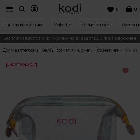
0
0
Ногтевая эстетика
Make Up
Косметология
Уход за 
Бесплатная доставка по Украине на заказы от 1500 грн.
Подробнее
Другие категории
Кейсы, косметички, сумки
Косметички
Космети
ALMOST SOLD OUT