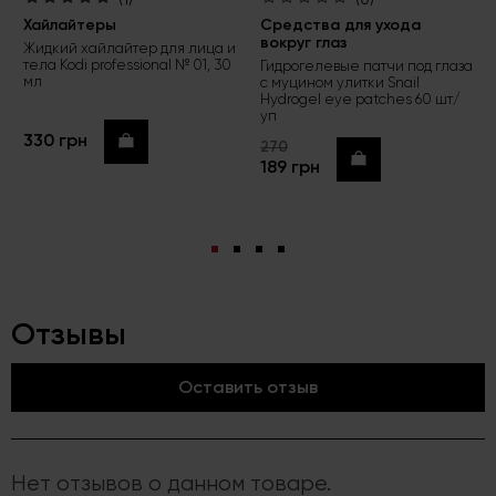
Хайлайтеры
Средства для ухода
вокруг глаз
Жидкий хайлайтер для лица и
тела Kodi professional № 01, 30
Гидрогелевые патчи под глаза
мл
с муцином улитки Snail
Hydrogel eye patches 60 шт/
уп
330 грн
Купить
270
Купить
189 грн
Отзывы
Оставить отзыв
Нет отзывов о данном товаре.