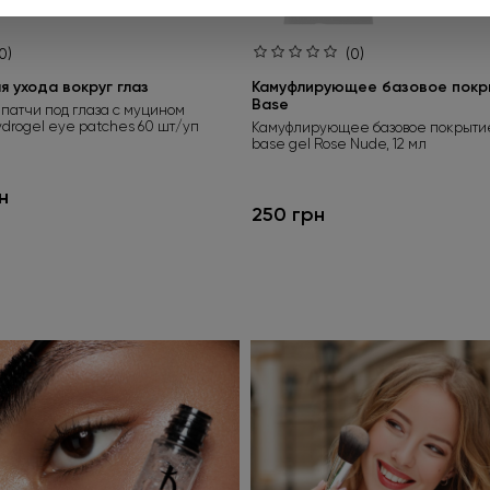
0)
(0)
 ухода вокруг глаз
Камуфлирующее базовое покры
Base
патчи под глаза с муцином
ydrogel eye patches 60 шт/уп
Камуфлирующее базовое покрытие
base gel Rose Nude, 12 мл
н
250 грн