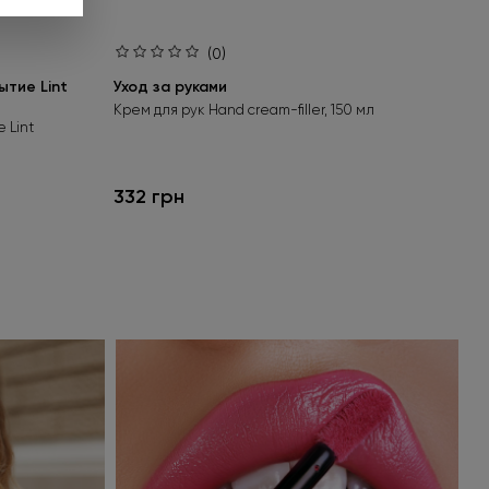
(0)
тие Lint
Уход за руками
Ба
bas
Крем для рук Hand cream-filler, 150 мл
 Lint
Бес
гел
332 грн
24