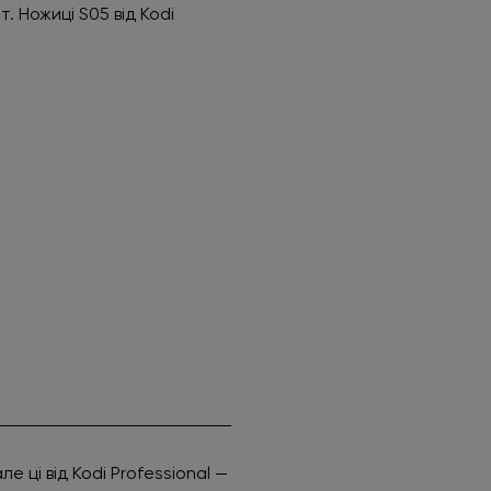
. Ножиці S05 від Kodi
е ці від Kodi Professional —