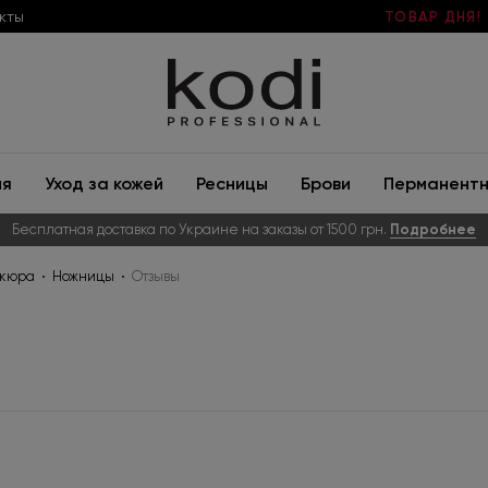
кты
ТОВАР ДНЯ!
ия
Уход за кожей
Ресницы
Брови
Перманентн
Бесплатная доставка по Украине на заказы от 1500 грн.
Подробнее
икюра
Ножницы
Отзывы