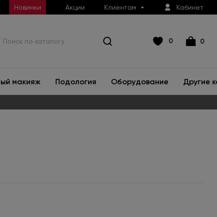
Новинки
Акции
Клиентам
Кабинет
0
0
ый макияж
Подология
Оборудование
Другие 