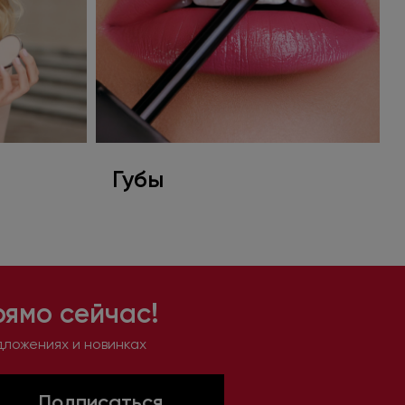
Губы
рямо сейчас!
дложениях и новинках
Подписаться