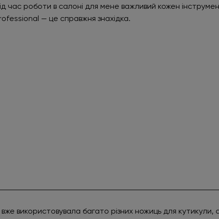
ід час роботи в салоні для мене важливий кожен інструмент
rofessional — це справжня знахідка.
 вже використовувала багато різних ножиць для кутикули, ал