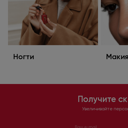
Ногти
Маки
Получите ск
Увеличивайте персон