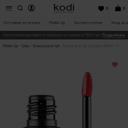
0
0
Ногтевая эстетика
Make Up
Косметология
Уход за 
Бесплатная доставка по Украине на заказы от 1500 грн.
Подробнее
Make Up
Губы
Блески для губ
Блеск для губ Lip Gloss Warm, 7 г