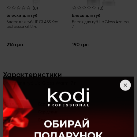
(0)
(0)
Блески для губ
Блеск для губ
Блеск для губ LIP GLASS Kodi
Блеск для губ Lip Gloss Azalea,
professional, 8 мл
7 г
216 грн
190 грн
Характеристики
Блеск для губ Lip Gloss Warm, 7 г
Оттенок
Бордовый
Цвет
Бордовый
Категория
Блески для губ