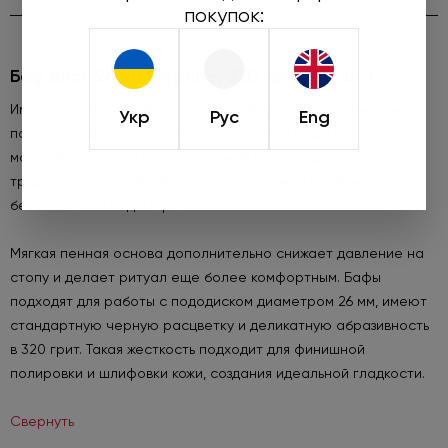
покупок:
Баф диск 26 мм (черные, 320 грит, 50 шт.)
Имея в арсенале мягкие сменные бафы и металлические
Укр
Рус
Eng
пододиски для выполнения аппаратного педикюра, мастер
может быть уверен в максимальной производительности
труда, скорости обработки стоп, а также в гигиеничности и
безопасности педикюра.
Мягкая пенная основа дополнительно снижает давление на
стопу и делает ритуал еще более комфортным. Бафы
подходят для работы с пододиском диаметром 26 мм, имеют
стандартную черную расцветку и деликатную абразивность
в 320 грит. Такая жесткость подходит для финишной
полировки и шлифовки кожи, создания идеальной гладкости.
Свернуть