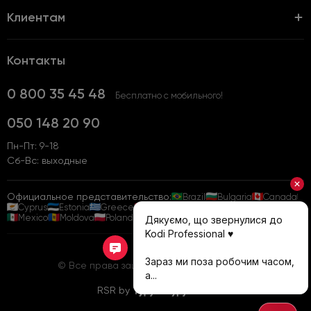
Клиентам
Контакты
0 800 35 45 48
Бесплатно с мобильного!
050 148 20 90
Пн-Пт: 9-18
Сб-Вс: выходные
Официальное представительство:
Brazil
Bulgaria
Canada
Cyprus
Estonia
Greece
Hungary
Israel
Italy
Latvia
Mexico
Moldova
Poland
Всі...
Наверх
© Все права защищены Kodi-Professional
RSR by