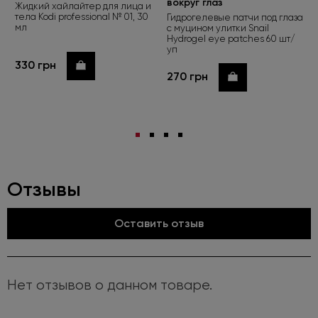
вокруг глаз
Жидкий хайлайтер для лица и
тела Kodi professional № 01, 30
Гидрогелевые патчи под глаза
мл
с муцином улитки Snail
Hydrogel eye patches 60 шт/
уп
330 грн
Купить
270 грн
Купить
Отзывы
Оставить отзыв
Нет отзывов о данном товаре.