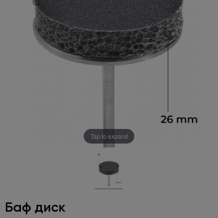
Tap to expand
Баф диск