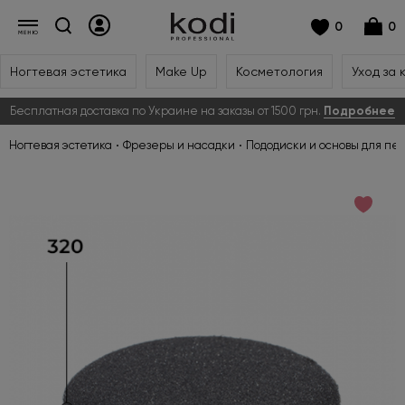
0
0
Ногтевая эстетика
Make Up
Косметология
Уход за 
Бесплатная доставка по Украине на заказы от 1500 грн.
Подробнее
Ногтевая эстетика
Фрезеры и насадки
Пододиски и основы для пе