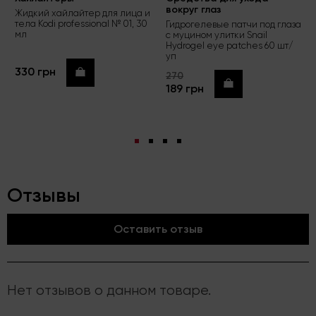
вокруг глаз
Жидкий хайлайтер для лица и
тела Kodi professional № 01, 30
Гидрогелевые патчи под глаза
мл
с муцином улитки Snail
Hydrogel eye patches 60 шт/
уп
330 грн
Купить
270
Купить
189 грн
Отзывы
Оставить отзыв
Нет отзывов о данном товаре.