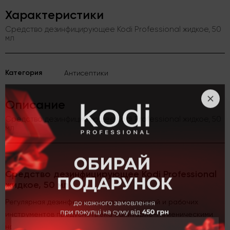
Характеристики
Средство дезинфицирующее Kodi Professional жидкое, 50
мл
Категория
Антисептики
Описание
Средство дезинфицирующее Kodi Professional жидкое, 50
мл
Средство дезинфицирующее Kodi Professional
жидкое, 50 мл
Регулярная дезинфекция рук, поверхностей и рабочих
инструментов предусмотрена санитарно-гигиеническими
нормами законодательства. Важно придерживаться базовых