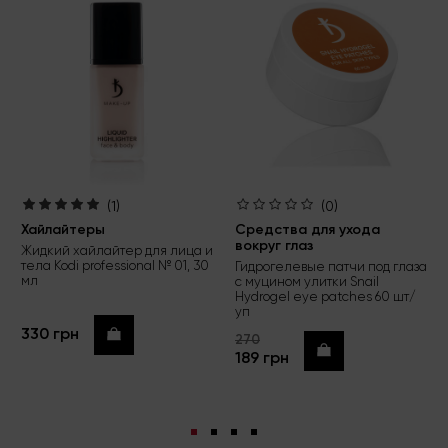
(1)
(0)
Хайлайтеры
Средства для ухода
вокруг глаз
Жидкий хайлайтер для лица и
тела Kodi professional № 01, 30
Гидрогелевые патчи под глаза
мл
с муцином улитки Snail
Hydrogel eye patches 60 шт/
уп
330 грн
Купить
270
Купить
189 грн