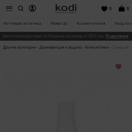
0
0
Ногтевая эстетика
Make Up
Косметология
Уход за 
Бесплатная доставка по Украине на заказы от 1500 грн.
Подробнее
Другие категории
Дезинфекция и защита
Антисептики
Средство 