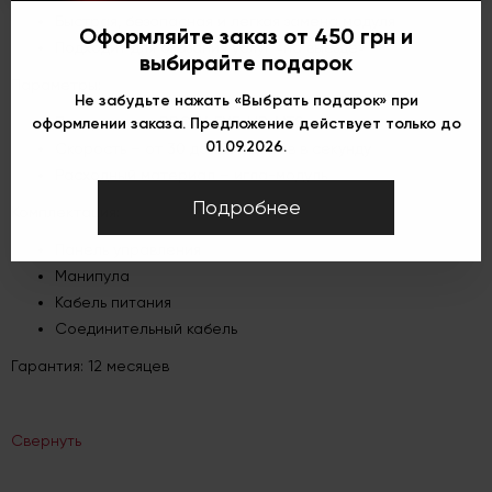
Быстрая, безопасная и легкая замена модуля
Оформляйте заказ от 450 грн и
Подходит для оказания услуг «на выезде»
выбирайте подарок
Параметры:
Не забудьте нажать «Выбрать подарок» при
Программы – BROW, EYE, LIP, MTS
оформлении заказа. Предложение действует только до
01.09.2026.
Скорость – от 30 до 210 ударов в секунду
Расходный материал – игла-модуль
Подробнее
Комплектация:
Панель управления
Манипула
Кабель питания
Соединительный кабель
Гарантия: 12 месяцев
Свернуть