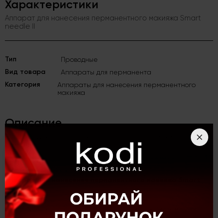
Характеристики
Аппарат для нанесения перманентного макияжа Smart
needle II
Тип
Проводные
Вид товара
Аппараты для перманента
Категория
Аппараты для нанесения перманентного
макияжа
Описание
Аппарат для нанесения перманентного макияжа Smart
needle II
Аппарат для нанесения перманентного макияжа Smart
needle II
Smart Needle II – современная портативная система для