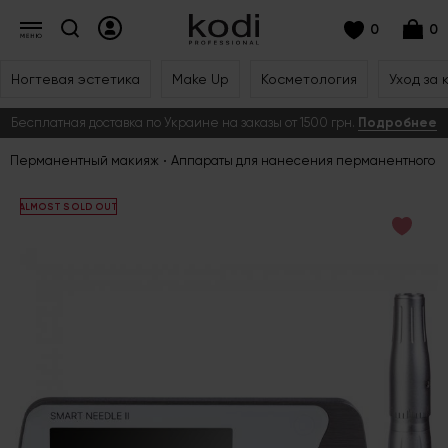
0
0
Ногтевая эстетика
Make Up
Косметология
Уход за 
Бесплатная доставка по Украине на заказы от 1500 грн.
Подробнее
Перманентный макияж
Аппараты для нанесения перманентного 
ALMOST SOLD OUT