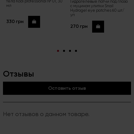
тела Kodi professional № 01, 30
Гидрогелевые патчи под глаза
мл
с муцином улитки Snail
Hydrogel eye patches 60 шт/
уп
330 грн
Купить
270 грн
Купить
Отзывы
Оставить отзыв
Нет отзывов о данном товаре.