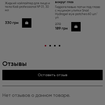
вокруг глаз
Жидкий хайлайтер для лица и
тела Kodi professional № 01, 30
Гидрогелевые патчи под глаза
мл
с муцином улитки Snail
Hydrogel eye patches 60 шт/
уп
330 грн
Купить
270
Купить
189 грн
Отзывы
Оставить отзыв
Нет отзывов о данном товаре.