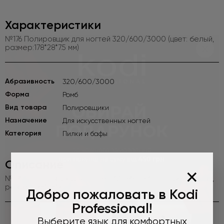
Характеристики
№176 Полировщик для ногтей 320/600/3000 (цвет: белый,
размер:178*28*7.5 мм)
Абразивность
320/600/3000
Форма
Ромб
Вид товара
Полировщики
Назначение
Для искусственных ногтей
Категория
Пилки и бафы
Описание
×
№176 Полировщик для ногтей 320/600/3000 (цвет: белый,
размер:178*28*7.5 мм)
Добро пожаловать в Kodi
Professional!
Выберите язык для комфортных