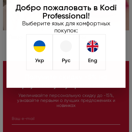
Добро пожаловать в Kodi
Professional!
Выберите язык для комфортных
покупок:
Лицо
Губы
Укр
Рус
Eng
Получите скидку -5% на
первую покупку прямо сейчас!
Увеличивайте персональную скидку до -15%,
узнавайте первыми о лучших предложениях и
новинках