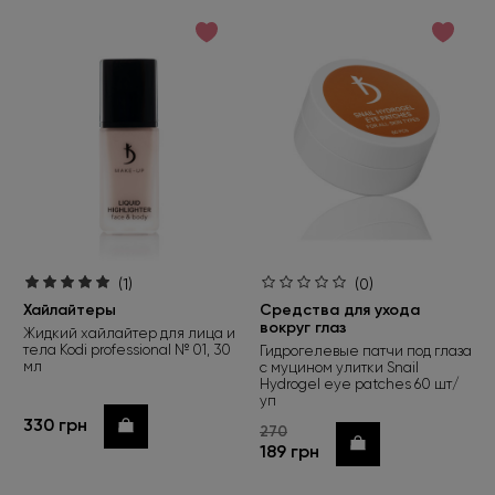
(1)
(0)
Хайлайтеры
Средства для ухода
вокруг глаз
Жидкий хайлайтер для лица и
тела Kodi professional № 01, 30
Гидрогелевые патчи под глаза
мл
с муцином улитки Snail
Hydrogel eye patches 60 шт/
уп
330 грн
Купить
270
Купить
189 грн