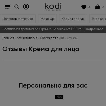
0
0
Ногтевая эстетика
Make Up
Косметология
Уход за 
Бесплатная доставка по Украине на заказы от 1500 грн.
Подробнее
Главная
Косметология
Крема для лица
Отзывы
Отзывы Крема для лица
Персонально для вас
-30%