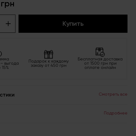
 грн
Купить
амма
Бесплатная доставка
Подарок к каждому
 – выгода
от 1500 грн при
заказу от 450 грн
о 15%
оплате онлайн
стики
Смотреть все
Подробнее