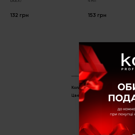
black)
4 мл
132 грн
153 грн
Коллекция
Metallic Silver
Цвет
Серебристый