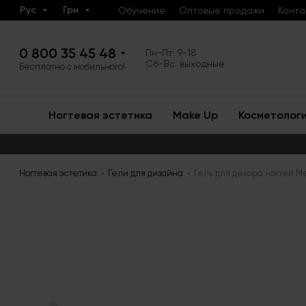
Рус
Грн
Обучение
Оптовые продажи
Конта
0 800 35 45 48
Пн-Пт: 9-18
Сб-Вс: выходные
Бесплатно с мобильного!
Ногтевая эстетика
Make Up
Косметолог
Ногтевая эстетика
Гели для дизайна
Гель для декора ногтей Meta