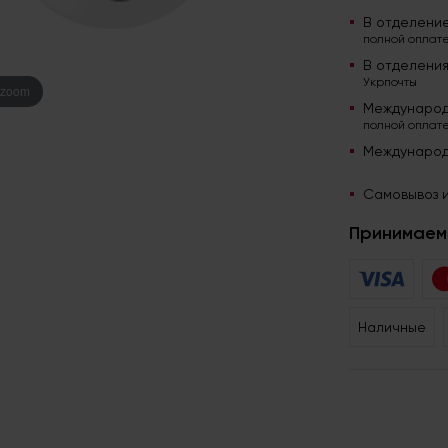
В отделени
полной оплате
В отделени
Укрпочты
 zoom
Международ
полной оплате
Международ
Самовывоз и
Принимаем 
Наличные