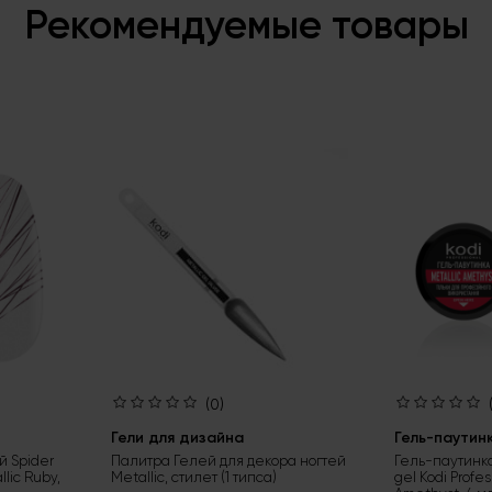
Рекомендуемые товары
(0)
Гели для дизайна
Гель-паутин
й Spider
Палитра Гелей для декора ногтей
Гель-паутинка
llic Ruby,
Metallic, стилет (1 типса)
gel Kodi Profes