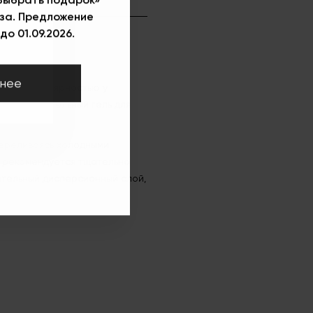
за. Предложение
до 01.09.2026.
нее
уется популярностью у
здав удивительный гель для
переливаясь холодными
м рекомендуется тщательно
ительный дисперсионный слой,