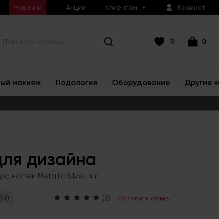
Новинки
Акции
Клиентам
Кабинет
0
0
ый макияж
Подология
Оборудование
Другие 
для дизайна
а ногтей Metallic Silver, 4 г
(2)
Оставить отзыв
310