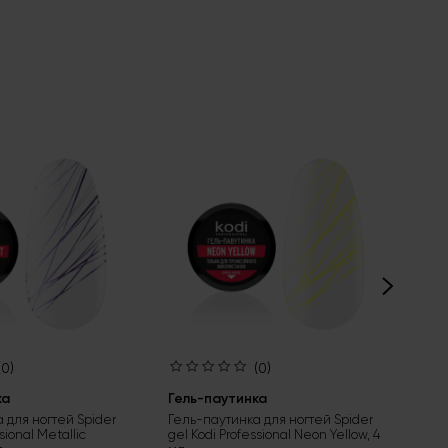
(0)
(0)
ка
Гель-паутинка
Ге
 для ногтей Spider
Гель-паутинка для ногтей Spider
Гел
sional Metallic
gel Kodi Professional Neon Yellow, 4
gel