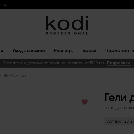
кты
ия
Уход за кожей
Ресницы
Брови
Перманентн
Бесплатная доставка по Украине на заказы от 1500 грн.
Подробнее
llic Silver, 4 г
Гели 
Гель для декор
Артикул:
20121