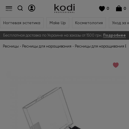
0
0
Ногтевая эстетика
Make Up
Косметология
Уход за 
Бесплатная доставка по Украине на заказы от 1500 грн.
Подробнее
Ресницы
Ресницы для наращивания
Ресницы для наращивания But