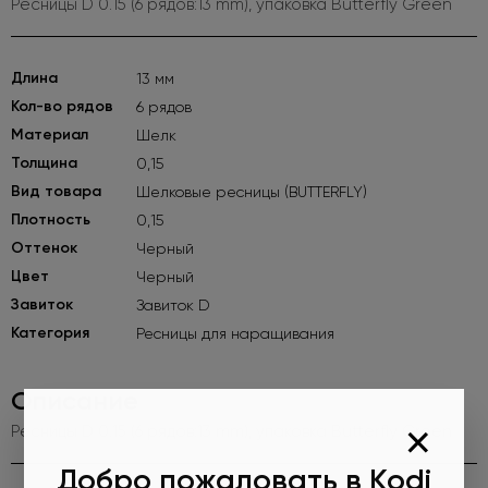
Ресницы D 0.15 (6 рядов:13 mm), упаковка Butterfly Green
Длина
13 мм
Кол-во рядов
6 рядов
Материал
Шелк
Толщина
0,15
Вид товара
Шелковые ресницы (BUTTERFLY)
Плотность
0,15
Оттенок
Черный
Цвет
Черный
Завиток
Завиток D
Категория
Ресницы для наращивания
Описание
×
Ресницы D 0.15 (6 рядов:13 mm), упаковка Butterfly Green
Добро пожаловать в Kodi