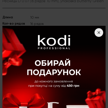
Ресницы D 0.07 (16 рядов: 10 mm), упаковка Butterfly Green
Длина
10 мм
Кол-во рядов
16 рядов
Материал
Шелк
Толщина
0,07
Вид товара
Шелковые ресницы (BUTTERFLY)
Плотность
0,07
Оттенок
Черный
Цвет
Черный
Завиток
Завиток D
Категория
Ресницы для наращивания
Описание
Ресницы D 0.07 (16 рядов: 10 mm), упаковка Butterfly Green
×