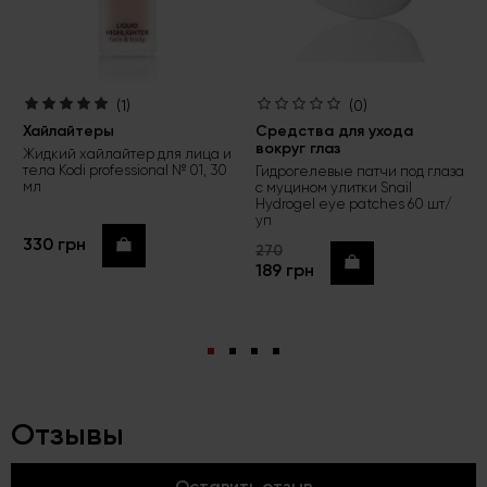
(1)
(0)
Хайлайтеры
Средства для ухода
вокруг глаз
Жидкий хайлайтер для лица и
тела Kodi professional № 01, 30
Гидрогелевые патчи под глаза
мл
с муцином улитки Snail
Hydrogel eye patches 60 шт/
уп
330 грн
Купить
270
Купить
189 грн
Отзывы
Оставить отзыв