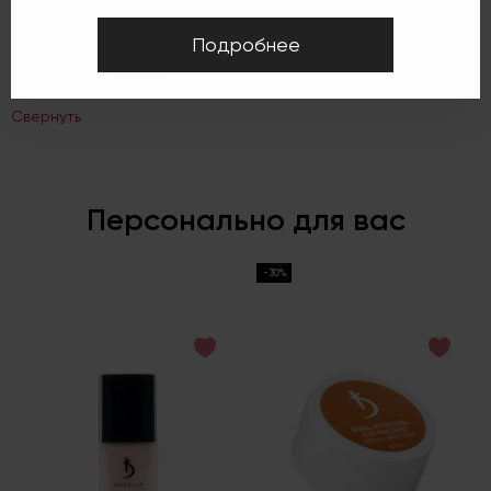
Длина – 10 mm;
Толщина – 0.07mm;
Подробнее
Завиток – D;
Цвет – черный.
Свернуть
Персонально для вас
-30%