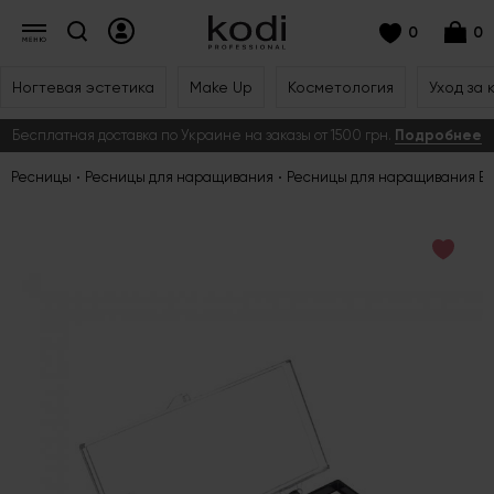
0
0
Ногтевая эстетика
Make Up
Косметология
Уход за 
Бесплатная доставка по Украине на заказы от 1500 грн.
Подробнее
Ресницы
Ресницы для наращивания
Ресницы для наращивания But