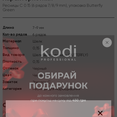
Ресницы C 0.15 (6 рядов 7/8/9 mm), упаковка Butterfly
Green
Длина
7-9 мм
Кол-во рядов
6 рядов
Материал
Шелк
Толщина
0,15
Вид товара
Шелковые ресницы (BUTTERFLY)
Плотность
0,15
Оттенок
Черный
Цвет
Черный
Завиток
Завиток C
Категория
Ресницы для наращивания
Описание
×
Ресницы C 0.15 (6 рядов 7/8/9 mm), упаковка Butterfly
Green