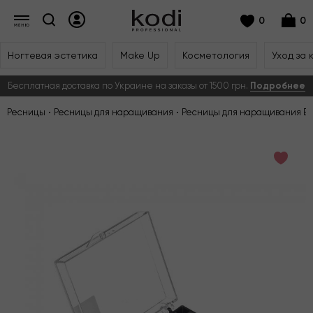
0
0
Ногтевая эстетика
Make Up
Косметология
Уход за 
Бесплатная доставка по Украине на заказы от 1500 грн.
Подробнее
Ресницы
Ресницы для наращивания
Ресницы для наращивания But