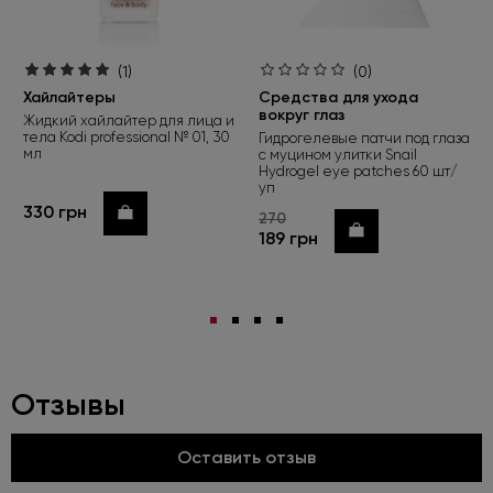
(1)
(0)
Хайлайтеры
Средства для ухода
вокруг глаз
Жидкий хайлайтер для лица и
тела Kodi professional № 01, 30
Гидрогелевые патчи под глаза
мл
с муцином улитки Snail
Hydrogel eye patches 60 шт/
уп
330 грн
Купить
270
Купить
189 грн
Отзывы
Оставить отзыв