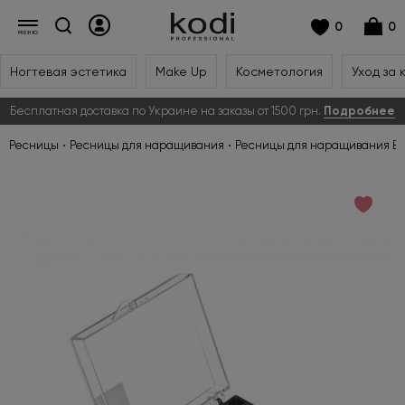
0
0
Ногтевая эстетика
Make Up
Косметология
Уход за 
Бесплатная доставка по Украине на заказы от 1500 грн.
Подробнее
Ресницы
Ресницы для наращивания
Ресницы для наращивания But