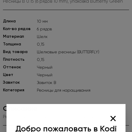
Ресницы B 0.15 (6 рядов 10 mm), упаковка Butterfly Green
Длина
10 мм
Кол-во рядов
6 рядов
Материал
Шелк
Толщина
0,15
Вид товара
Шелковые ресницы (BUTTERFLY)
Плотность
0,15
Оттенок
Черный
Цвет
Черный
Завиток
Завиток B
Категория
Ресницы для наращивания
Описание
×
Ресницы B 0.15 (6 рядов 10 mm), упаковка Butterfly Green
Добро пожаловать в Kodi