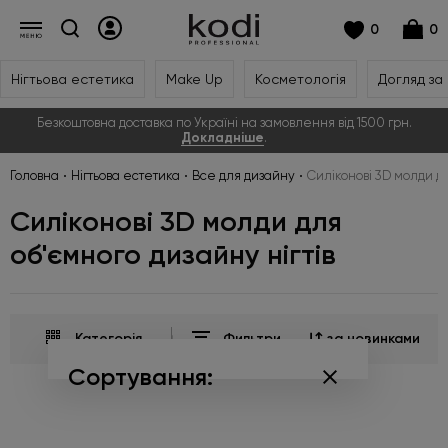
0
0
Нігтьова естетика
Make Up
Косметологія
Догляд за
Безкоштовна доставка по Україні на замовлення від 1500 грн.
Докладніше
.
Головна
Нігтьова естетика
Все для дизайну
Силіконові 3D молди дл
Силіконові 3D молди для
об'ємного дизайну нігтів
Категорія
Фильтри
за новинками
Сортування:
за популярністю