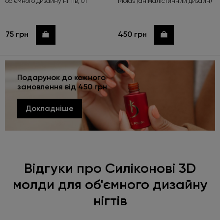
об'ємного дизайну нігтів, 01
Molds (анімалістичний дизайн)
75 грн
450 грн
Купити
Купити
Подарунок до кожного
замовлення від 450 грн
Докладніше
Відгуки про Силіконові 3D
молди для об'ємного дизайну
нігтів