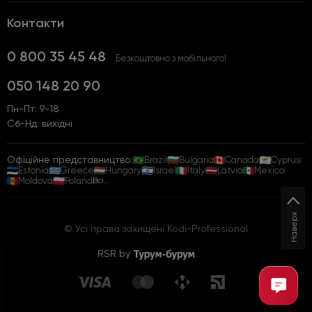
Контакти
0 800 35 45 48
Безкоштовно з мобільного!
050 148 20 90
Пн-Пт: 9-18
Сб-Нд: вихідні
Офіційне представництво:
Brazil
Bulgaria
Canada
Cyprus
Estonia
Greece
Hungary
Israel
Italy
Latvia
Mexico
Moldova
Poland
Всі...
Наверх
© Усі права захищені Kodi-Professional
RSR by