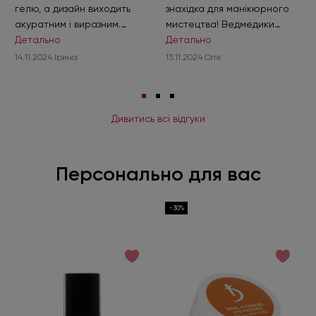
гелю, а дизайн виходить
знахідка для манікюрного
акуратним і виразним.
мистецтва! Ведмедики
Ідеальний варіант для
Детально
виглядають дуже мило.
Детально
творчих майстрів!
14.11.2024 Ірина
13.11.2024 Оля
Дивитись всі відгуки
Персонально для вас
-30%