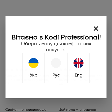
×
Вітаємо в Kodi Professional!
Оберіть мову для комфортних
покупок:
(3)
(2)
Укр
Рус
Eng
Силіконовий 3D молд для
Силіконовий 3D молд для
об'ємного дизайну нігтів,
об'ємного дизайну нігтів,
03
05
Силікон не прилипає до
Цей молд — справжня