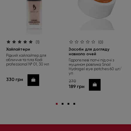
(1)
(0)
Хайлайтери
Засоби для догляду
навколо очей
Рідкий хайлайтер для
обличчя та тіла Kodi
Гідрогелеві патчі під очі з
professional № 01, 30 мл
муцином равлика Snail
Hydrogel eye patches 60 шт/
уп
330 грн
Купити
270
Купити
189 грн