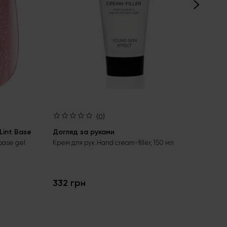
(0)
int Base
Догляд за руками
Ба
Aci
base gel
Крем для рук Hand cream-filler, 150 мл
Без
гел
332 грн
24