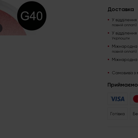
Доставка
У відділенн
повній оплаті)
У відділенн
Укрпошти
Міжнародна
повній оплаті)
Міжнародна
Самовивіз з 
Приймаємо
Готівка
Бе