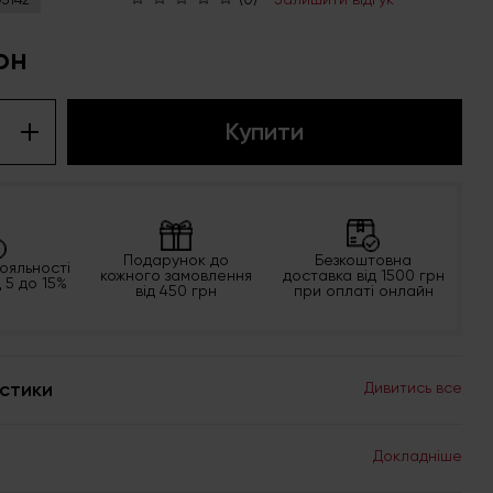
рн
Купити
Подарунок до
Безкоштовна
ояльності
кожного замовлення
доставка від 1500 грн
д 5 до 15%
від 450 грн
при оплаті онлайн
стики
Дивитись все
Докладніше