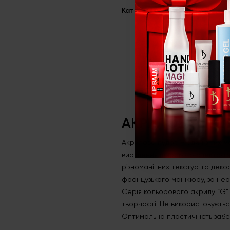
Категорія
Акрилова сист
АКРИЛОВА ПУДР
Акрилова пудра - один з тих м
вирішення широкого спектра за
різноманітних текстур та деко
французького манікюру, за нео
Серія кольорового акрилу “G" 
творчості. Не використовуєтьс
Оптимальна пластичність забе