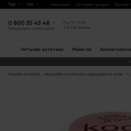
Укр
Грн
Навчання
Оптовий продаж
Контакт
0 800 35 45 48
Пн-Пт: 9-18
Сб-Нд: вихідні
Безкоштовно з мобільного!
Нігтьова естетика
Make Up
Косметологія
Б
Нігтьова естетика
Акрилова система для нарощування нігтів
Ак