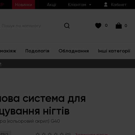
Новинки
Акції
Клієнтам
Кабінет
Я!
0
0
макіяж
Подологія
Обладнання
Інші категорії
е
.
ова система для
ування нігтів
ра (кольоровий акрил) G40
(0)
Залишити відгук
3142