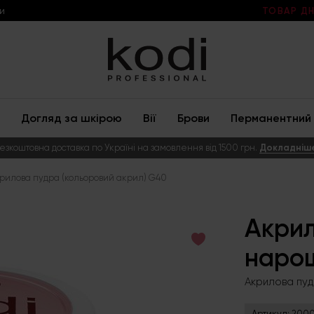
и
ТОВАР ДН
Догляд за шкірою
Вії
Брови
Перманентний 
езкоштовна доставка по Україні на замовлення від 1500 грн.
Докладніш
рилова пудра (кольоровий акрил) G40
Акрил
нарощ
Акрилова пуд
Артикул:
2000