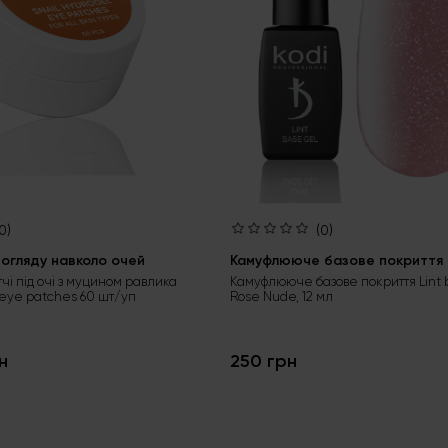
0)
(0)
огляду навколо очей
Камуфлююче базове покриття L
тчі під очі з муцином равлика
Камуфлююче базове покриття Lint 
 eye patches 60 шт/уп
Rose Nude, 12 мл
н
250 грн