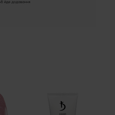
48 йде додавання
HEM