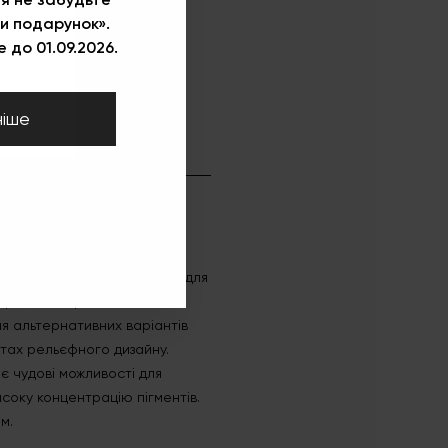
и подарунок».
 до 01.09.2026.
ніше
зні типи акрилу призначені для
уфляж, створення
я альтернативних варіантів
нтах рельєфного дизайну.
є чудові можливості для
исоку концентрацію пігментів.
м.