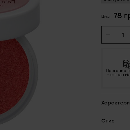
78 г
Ціна:
Програма л
- вигода ві
Характери
Опис