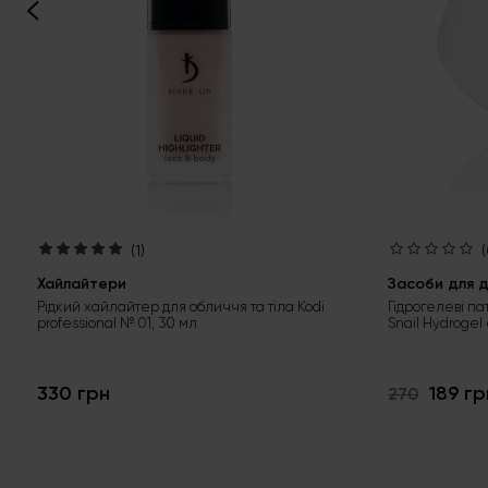
(1)
(
Хайлайтери
Засоби для д
Рідкий хайлайтер для обличчя та тіла Kodi
Гідрогелеві па
professional № 01, 30 мл
Snail Hydrogel
330 грн
189 гр
270