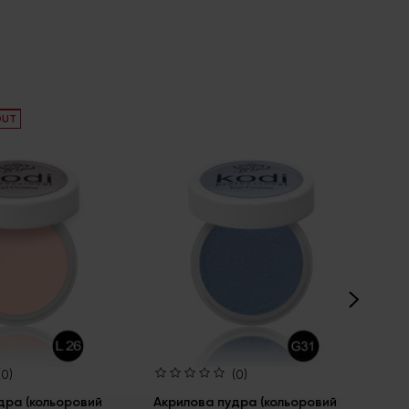
OUT
ALM
(0)
(0)
дра (кольоровий
Акрилова пудра (кольоровий
Ак