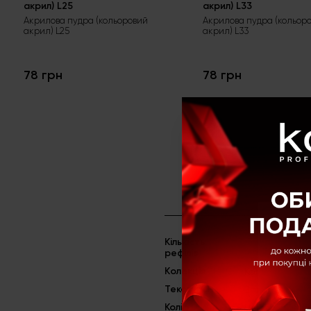
акрил) L25
акрил) L33
Акрилова пудра (кольоровий
Акрилова пудра (кольор
акрил) L25
акрил) L33
78 грн
78 грн
Кількість
рефілів
Kолекція
Колекція G
Текстура
З глітером
Колір
Червоний