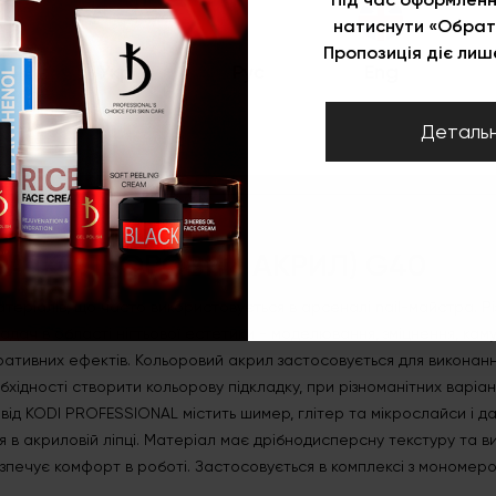
ема для нарощування нігтів
натиснути «Обрат
Пропозиція діє лише
Укр
Рус
Eng
Опис
Деталь
Акрилова пудра (кольоровий акрил) G40
А (КОЛЬОРОВИЙ АКРИЛ) G40
атеріалів, що часто використовується в арсеналі nail-майстра. Рі
дач в області нігтьової естетики - моделювання, зміцнення, кам
ративних ефектів. Кольоровий акрил застосовується для виконанн
бхідності створити кольорову підкладку, при різноманітних варіа
від KODI PROFESSIONAL містить шимер, глітер та мікрослайси і да
я в акриловій ліпці. Матеріал має дрібнодисперсну текстуру та в
зпечує комфорт в роботі. Застосовується в комплексі з мономеро