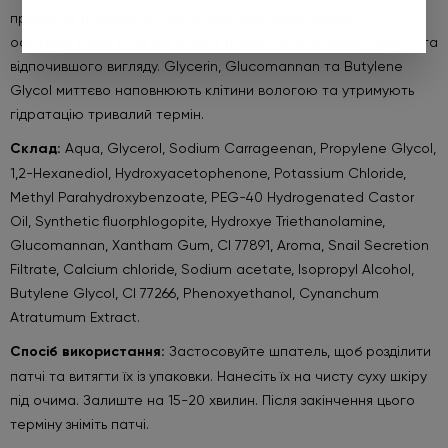
прибирає набряклість, покращує мікроциркуляцію та
освітлює темні кола під очима, надаючи шкірі більш свіжого та
відпочившого вигляду. Glycerin, Glucomannan та Butylene
Glycol миттєво наповнюють клітини вологою та утримують
гідратацію тривалий термін.
Склад:
Aqua, Glycerol, Sodium Carrageenan, Propylene Glycol,
1,2-Hexanediol, Hydroxyacetophenone, Potassium Chloride,
Methyl Parahydroxybenzoate, PEG-40 Hydrogenated Castor
Oil, Synthetic fluorphlogopite, Hydroxye Triethanolamine,
Glucomannan, Xantham Gum, CI 77891, Aroma, Snail Secretion
Filtrate, Calcium chloride, Sodium acetate, Isopropyl Alcohol,
Butylene Glycol, CI 77266, Phenoxyethanol, Cynanchum
Atratumum Extract.
Спосіб використання:
Застосовуйте шпатель, щоб розділити
патчі та витягти їх із упаковки. Нанесіть їх на чисту суху шкіру
під очима. Залиште на 15-20 хвилин. Після закінчення цього
терміну зніміть патчі.