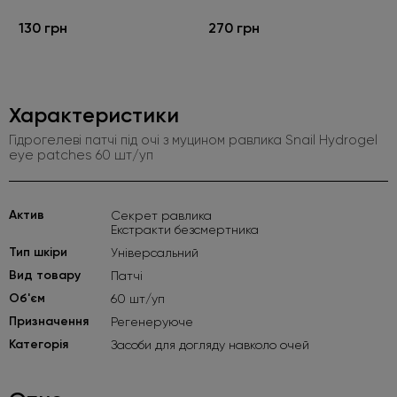
130 грн
270 грн
Характеристики
Гідрогелеві патчі під очі з муцином равлика Snail Hydrogel
eye patches 60 шт/уп
Актив
Секрет равлика
Екстракти безсмертника
Тип шкіри
Універсальний
Вид товару
Патчі
Об'єм
60 шт/уп
Призначення
Регенеруюче
Категорія
Засоби для догляду навколо очей