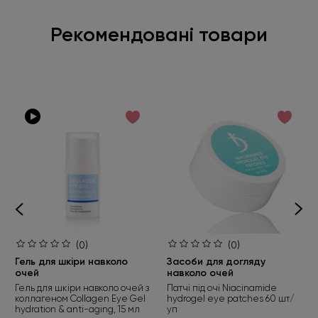
Рекомендовані товари
(0)
(0)
Гель для шкіри навколо
Засоби для догляду
очей
навколо очей
Гель для шкіри навколо очей з
Патчі під очі Niacinamide
коллагеном Collagen Eye Gel
hydrogel eye patches 60 шт/
hydration & anti-aging, 15 мл
уп