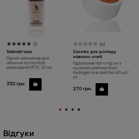
(1)
(0)
Хайлайтери
Засоби для догляду
навколо очей
Рідкий хайлайтер для
обличчя та тіла Kodi
Гідрогелеві патчі під очі з
professional № 01, 30 мл
муцином равлика Snail
Hydrogel eye patches 60 шт/
уп
330 грн
Купити
270 грн
Купити
Відгуки