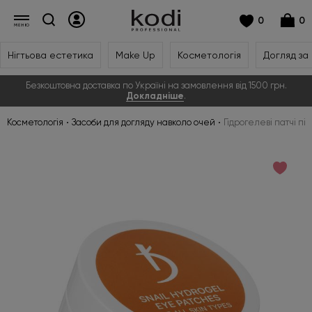
0
0
Нігтьова естетика
Make Up
Косметологія
Догляд за
Безкоштовна доставка по Україні на замовлення від 1500 грн.
Докладніше
.
Косметологія
Засоби для догляду навколо очей
Гідрогелеві патчі пі