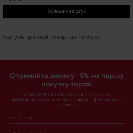
Залишити відгук
Відгуків про цей товар ще не було.
Отримайте знижку -5% на першу
покупку зараз!
Збільшуйте персональну знижку до -15%,
дізнавайтеся першими про найкращі пропозиції та
новинки
Виберіть категорії