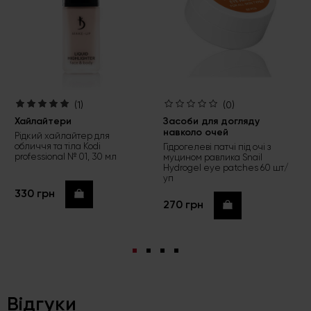
(1)
(0)
Хайлайтери
Засоби для догляду
навколо очей
Рідкий хайлайтер для
обличчя та тіла Kodi
Гідрогелеві патчі під очі з
professional № 01, 30 мл
муцином равлика Snail
Hydrogel eye patches 60 шт/
уп
330 грн
Купити
270 грн
Купити
Відгуки