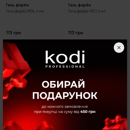
Гель фарби
Гель фарби
Гель фарба №26, 4 мл
Гель фарба №27, 4 мл
113 грн
113 грн
Характеристики
Гель фарба №8, 4 мл
Kолекція
Basic
Густина
Щільні
Об'єм
4 мл
Особливість
Без липкого шару
Відтінок
№8
Колір
Синій