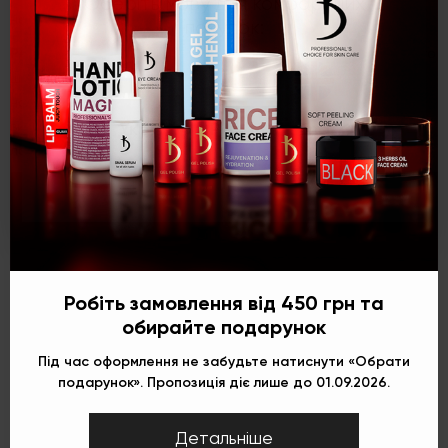
Оберіть мову для комфортних
нанесеного матеріалу.
покупок:
Рекомендації щодо використання:
після нанесення першого
шару лаку дочекайтеся повного висихання і тільки тоді
нанесіть другий шар лаку. За потреби для пришвидшення
висихання кольору використовуйте сушку-закріплювач для
Укр
Рус
Eng
лаку.
Робіть замовлення від 450 грн та
обирайте подарунок
Під час оформлення не забудьте натиснути «Обрати
подарунок». Пропозиція діє лише до 01.09.2026.
Детальніше