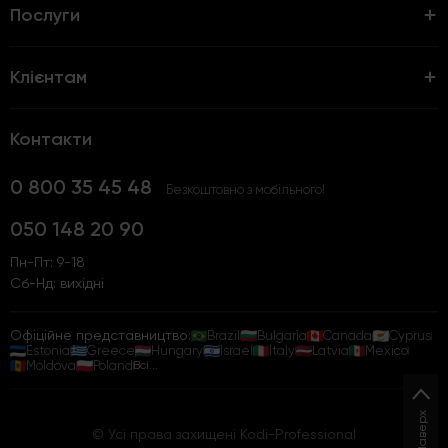
Послуги
Клієнтам
Контакти
0 800 35 45 48
Безкоштовно з мобільного!
050 148 20 90
Пн-Пт: 9-18
Сб-Нд: вихідні
Офіційне представництво:
Brazil
Bulgaria
Canada
Cyprus
Estonia
Greece
Hungary
Israel
Italy
Latvia
Mexico
Moldova
Poland
Всі...
Наверх
© Усі права захищені Kodi-Professional