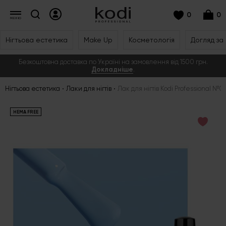
0
0
Нігтьова естетика
Make Up
Косметологія
Догляд за
Безкоштовна доставка по Україні на замовлення від 1500 грн.
Докладніше
.
Нігтьова естетика
Лаки для нігтів
Лак для нігтів Kodi Professional №04
HEMA FREE