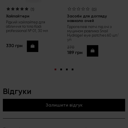
(1)
(0)
Хайлайтери
Засоби для догляду
навколо очей
Рідкий хайлайтер для
обличчя та тіла Kodi
Гідрогелеві патчі під очі з
professional № 01, 30 мл
муцином равлика Snail
Hydrogel eye patches 60 шт/
уп
330 грн
Купити
270
Купити
189 грн
Відгуки
Залишити відгук