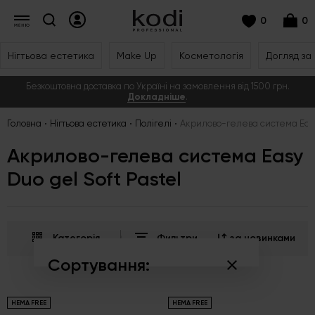
0
0
Нігтьова естетика
Make Up
Косметологія
Догляд за
Безкоштовна доставка по Україні на замовлення від 1500 грн.
Докладніше
.
Головна
Нігтьова естетика
Полігелі
Акрилово-гелева система Easy 
Акрилово-гелева система Easy
Duo gel Soft Pastel
Категорія
Фильтри
за новинками
Сортування:
за популярністю
HEMA FREE
HEMA FREE