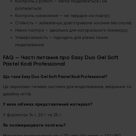
Контроль у роботі — легко моделюється і не
розтікається;
Контроль нанесення — не твердне на повітрі;
Стійкість — забезпечує довготривале носіння без сколів;
Ніжна палітра — ідеальна для натурального манікюру;
Універсальність — підходить для різних технік
моделювання.
FAQ — Часті питання про Easy Duo Gel Soft
Pastel Kodi Professional
Що таке Easy Duo Gel Soft Pastel Kodi Professional?
Це акрилово-гелева система для моделювання, зміцнення та
дизайну нігтів.
У яких об’ємах представлений матеріал?
У форматах 14 г, 20 г та 35 г.
Як полімеризувати полігель?
Матеріал полімеризується у LED або UV-лампі — 120–180