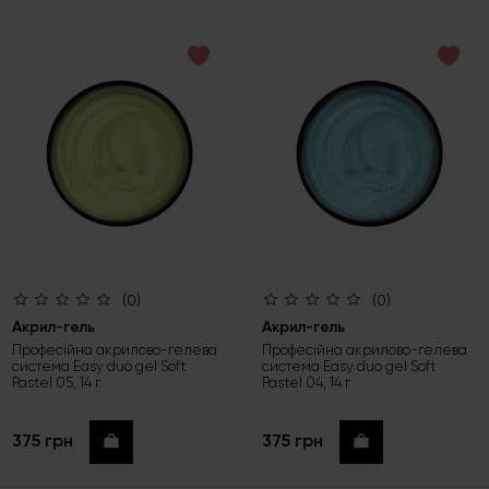
за зростанням ціни
за спаданням ціни
за новинками
(0)
(0)
Акрил-гель
Акрил-гель
Професійна акрилово-гелева
Професійна акрилово-гелева
система Easy duo gel Soft
система Easy duo gel Soft
Pastel 05, 14 г
Pastel 04, 14 г
375 грн
375 грн
Купити
Купити