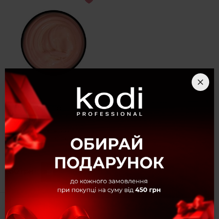
(0)
Акрил-гель
Професійна акрилово-гелева
система Easy duo gel Soft
Pastel 02, 35 г
850 грн
Купити