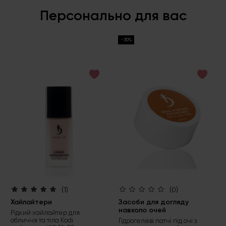
Персонально для вас
-30%
(1)
(0)
Хайлайтери
Засоби для догляду
навколо очей
Рідкий хайлайтер для
обличчя та тіла Kodi
Гідрогелеві патчі під очі з