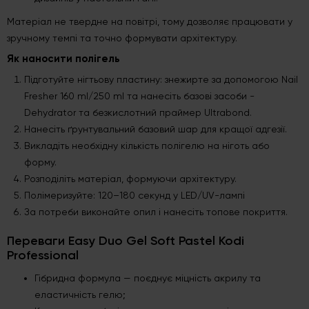
Матеріал не твердне на повітрі, тому дозволяє працювати у
зручному темпі та точно формувати архітектуру.
Як наносити полігель
Підготуйте нігтьову пластину: знежирте за допомогою Nail
Fresher 160 ml/250 ml та нанесіть базові засоби -
Dehydrator та безкислотний праймер Ultrabond.
Нанесіть ґрунтувальний базовий шар для кращої адгезії.
Викладіть необхідну кількість полігелю на ніготь або
форму.
Розподіліть матеріал, формуючи архітектуру.
Полімеризуйте: 120–180 секунд у LED/UV-лампі
За потреби виконайте опил і нанесіть топове покриття.
Переваги Easy Duo Gel Soft Pastel Kodi
Professional
Гібридна формула — поєднує міцність акрилу та
еластичність гелю;