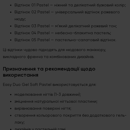
Відтінок 01 Pastel — ніжний та делікатний бузковий колір;
Відтінок 02 Pastel — універсальний відтінок рожевого
нюду;
Відтінок 03 Pastel — м’який делікатний рожевий тон;
Відтінок 04 Pastel — небесно-блакитна пастель;
Відтінок 05 Pastel — пастельно-салатовий відтінок.
Ці відтінки чудово підходять для нюдового манікюру,
викладного френча та комбінованих дизайнів.
Призначення та рекомендації щодо
використання
Easy Duo Gel Soft Pastel використовується для:
моделювання нігтів (1-3 довжини);
зміцнення натуральної нігтьової пластини;
вирівнювання поверхні нігтя;
створення кольорового покриття без додаткового гель-
лаку;
дизайнів у пастельній гамі.