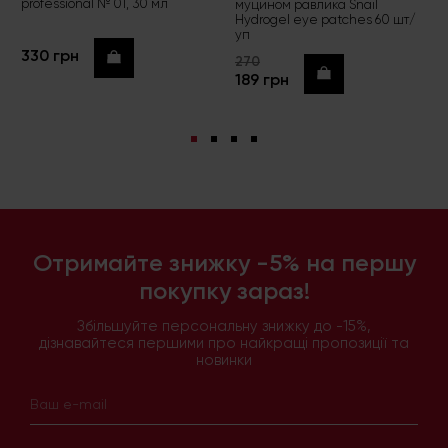
professional № 01, 30 мл
муцином равлика Snail
Hydrogel eye patches 60 шт/
уп
330 грн
Купити
270
Купити
189 грн
Отримайте знижку -5% на першу
покупку зараз!
Збільшуйте персональну знижку до -15%,
дізнавайтеся першими про найкращі пропозиції та
новинки