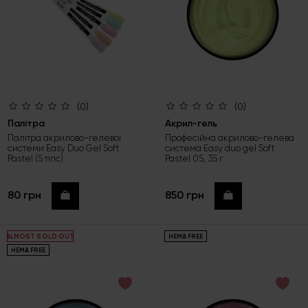
(0)
(0)
Палітра
Акрил-гель
Палітра акрилово-гелевої
Професійна акрилово-гелева
системи Easy Duo Gel Soft
система Easy duo gel Soft
Pastel (5 тіпс)
Pastel 05, 35 г
80 грн
850 грн
Купити
Купити
HEMA FREE
ALMOST SOLD OUT
HEMA FREE