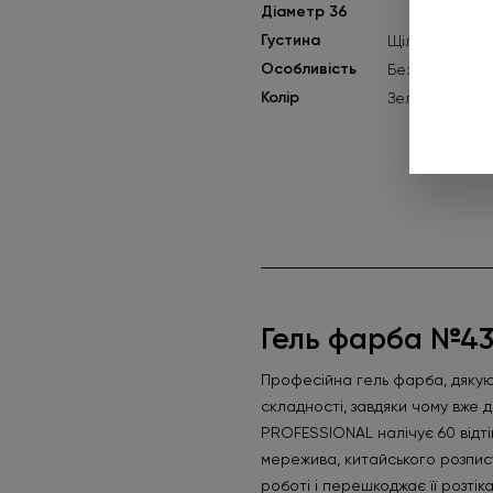
Діаметр 36
Густина
Щільні
Особливість
Без кисті
Колір
Зелений
Гель фарба №4
Професійна гель фарба, дякуюч
складності, завдяки чому вже 
PROFESSIONAL налічує 60 відті
мережива, китайського розпису 
роботі і перешкоджає її розті