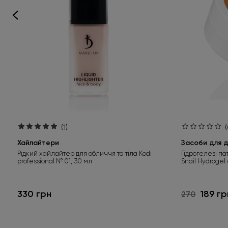
(1)
(
Хайлайтери
Засоби для д
Рідкий хайлайтер для обличчя та тіла Kodi
Гідрогелеві па
professional № 01, 30 мл
Snail Hydrogel
330 грн
189 гр
270