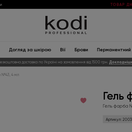
и
ТОВАР ДН
Догляд за шкірою
Вії
Брови
Перманентний 
езкоштовна доставка по Україні на замовлення від 1500 грн.
Докладніш
 №43, 4 мл
Гель 
Гель фарба №
Артикул:
2003