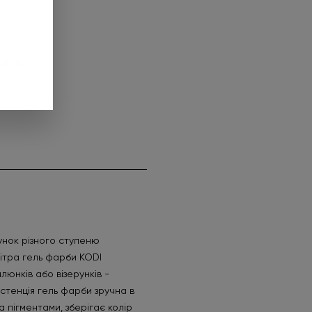
ігтів
унок різного ступеню
літра гель фарби KODI
люнків або візерунків -
истенція гель фарби зручна в
 пігментами, зберігає колір