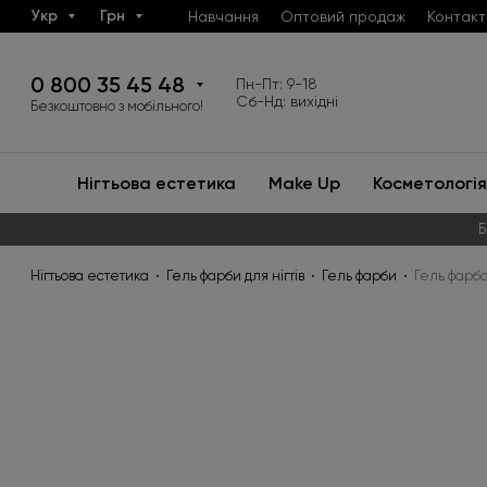
Укр
Грн
Навчання
Оптовий продаж
Контакт
0 800 35 45 48
Пн-Пт: 9-18
Сб-Нд: вихідні
Безкоштовно з мобільного!
Нігтьова естетика
Make Up
Косметологія
Б
Нігтьова естетика
Гель фарби для нігтів
Гель фарби
Гель фарба