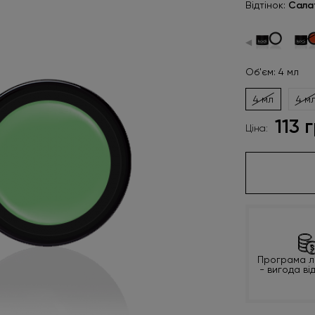
Відтінок:
Сала
◀
Об'єм: 4 мл
4 мл
4 м
113 
Ціна:
Програма л
- вигода ві