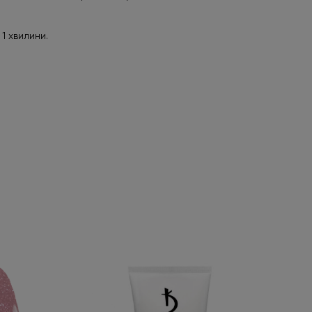
 1 хвилини.
HEM