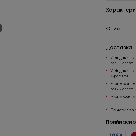
Характери
Опис
Доставка
У відділенн
повній оплаті)
У відділенн
Укрпошти
Міжнародна
повній оплаті)
Міжнародна
Самовивіз з 
Приймаємо