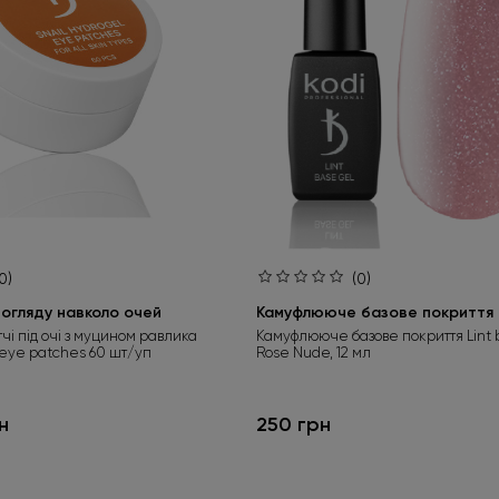
0)
(0)
огляду навколо очей
Камуфлююче базове покриття L
тчі під очі з муцином равлика
Камуфлююче базове покриття Lint 
 eye patches 60 шт/уп
Rose Nude, 12 мл
н
250 грн