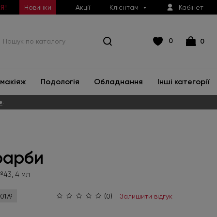
Новинки
Акції
Клієнтам
Кабінет
Я!
0
0
макіяж
Подологія
Обладнання
Інші категорії
е
.
фарби
43, 4 мл
(0)
Залишити відгук
0179