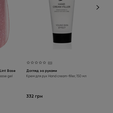
(0)
int Base
Догляд за руками
Ба
Aci
base gel
Крем для рук Hand cream-filler, 150 мл
Без
гел
332 грн
24