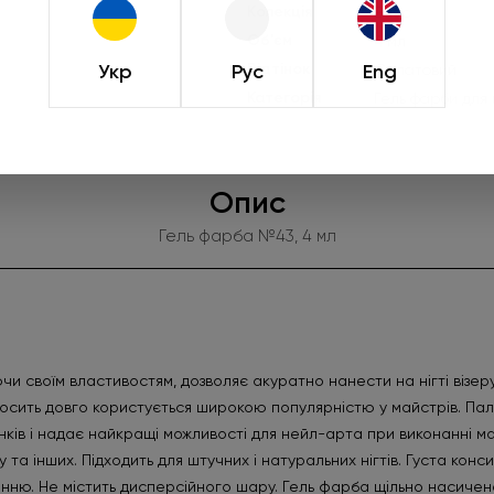
Kолекція
Basic
Об'єм
4 мл
Укр
Рус
Eng
Відтінок
Салатовий
Категорія
Гель фарби для н
Опис
Гель фарба №43, 4 мл
3
и своїм властивостям, дозволяє акуратно нанести на нігті візер
досить довго користується широкою популярністю у майстрів. Па
нків і надає найкращі можливості для нейл-арта при виконанні ма
та інших. Підходить для штучних і натуральних нігтів. Густа конс
канню. Не містить дисперсійного шару. Гель фарба щільно насичена