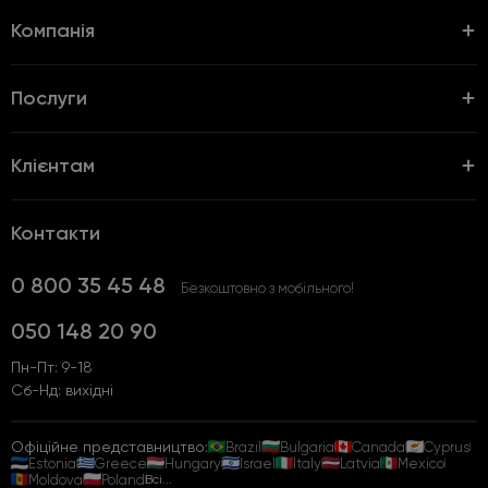
Компанія
Послуги
Клієнтам
Контакти
0 800 35 45 48
Безкоштовно з мобільного!
050 148 20 90
Пн-Пт: 9-18
Сб-Нд: вихідні
Офіційне представництво:
Brazil
Bulgaria
Canada
Cyprus
Estonia
Greece
Hungary
Israel
Italy
Latvia
Mexico
Moldova
Poland
Всі...