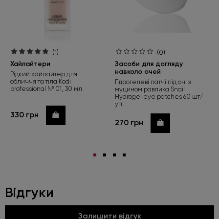
(1)
(0)
Хайлайтери
Засоби для догляду
навколо очей
Рідкий хайлайтер для
обличчя та тіла Kodi
Гідрогелеві патчі під очі з
professional № 01, 30 мл
муцином равлика Snail
Hydrogel eye patches 60 шт/
уп
330 грн
Купити
270 грн
Купити
Відгуки
Залишити відгук