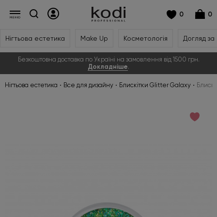
0
0
Нігтьова естетика
Make Up
Косметологія
Догляд за
Безкоштовна доставка по Україні на замовлення від 1500 грн.
Докладніше
.
Нігтьова естетика
Все для дизайну
Блискітки Glitter Galaxy
Блискі