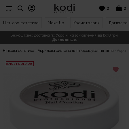
0
0
Нігтьова естетика
Make Up
Косметологія
Догляд за
Безкоштовна доставка по Україні на замовлення від 1500 грн.
Докладніше
.
Нігтьова естетика
Акрилова система для нарощування нігтів
Акрило
ALMOST SOLD OUT