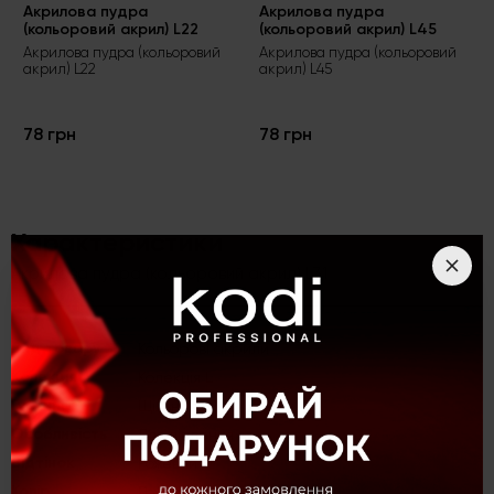
Акрилова пудра
Акрилова пудра
(кольоровий акрил) L22
(кольоровий акрил) L45
Акрилова пудра (кольоровий
Акрилова пудра (кольоровий
акрил) L22
акрил) L45
78 грн
78 грн
Характеристики
Акрилова пудра (кольоровий акрил) L31
Вид товару
Кольорові акрили
Kолекція
Колекція L
Густина
Щільні
Особливість
Для ліплення
Відтінок
Рожевий
Колір
Рожевий