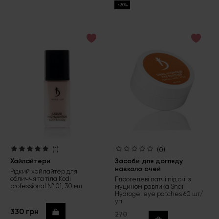
-30%
(1)
(0)
Хайлайтери
Засоби для догляду
навколо очей
Рідкий хайлайтер для
обличчя та тіла Kodi
Гідрогелеві патчі під очі з
professional № 01, 30 мл
муцином равлика Snail
Hydrogel eye patches 60 шт/
уп
330 грн
Купити
270