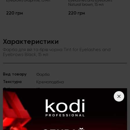
Eyebrows Graphite, 15 мл
Eyelashes and Eyebrows
Natural brown, 15 мл
220 грн
220 грн
Характеристики
Фарба для вій та брів чорна Tint for Eyelashes and
Eyebrows Black, 15 мл
Вид товару
Фарба
Текстура
Кремоподібна
Об'єм
15 мл
Відтінок
Чорний
Колір
Чорний
Категорія
Фарби для вій