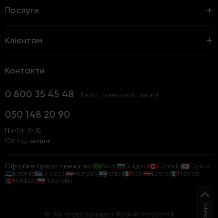
Послуги
Клієнтам
Контакти
0 800 35 45 48
Безкоштовно з мобільного!
050 148 20 90
Пн-Пт: 9-18
Сб-Нд: вихідні
Офіційне представництво:
Brazil
Bulgaria
Canada
Cyprus
Estonia
Greece
Hungary
Israel
Italy
Latvia
Mexico
Moldova
Poland
Всі...
Наверх
© Усі права захищені Kodi-Professional