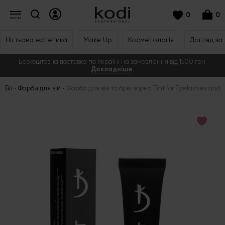
0
0
Нігтьова естетика
Make Up
Косметологія
Догляд за
Безкоштовна доставка по Україні на замовлення від 1500 грн.
Докладніше
.
Вії
Фарби для вій
Фарба для вій та брів чорна Tint for Eyelashes and 