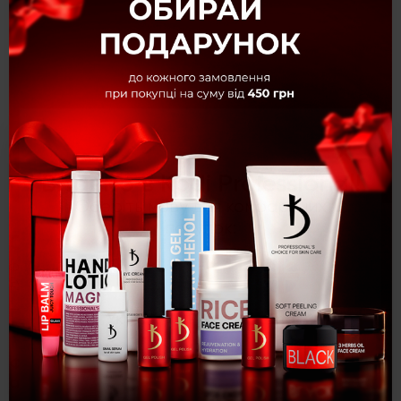
×
Вітаємо в Kodi Professional!
Оберіть мову для комфортних
покупок:
Опис
Фарба для вій та брів чорна Tint for Eyelashes and
Eyebrows Black, 15 мл
Укр
Рус
Eng
Фарба для вій та брів чорна Tint for Eyelashes
and Eyebrows Black, 15 мл