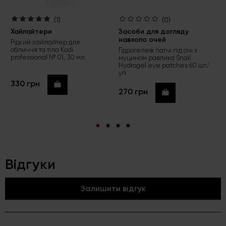
(1)
(0)
Хайлайтери
Засоби для догляду
навколо очей
Рідкий хайлайтер для
обличчя та тіла Kodi
Гідрогелеві патчі під очі з
professional № 01, 30 мл
муцином равлика Snail
Hydrogel eye patches 60 шт/
уп
330 грн
Купити
270 грн
Купити
Відгуки
Залишити відгук