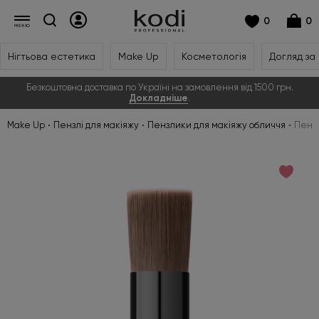
0
0
Нігтьова естетика
Make Up
Косметологія
Догляд за
Безкоштовна доставка по Україні на замовлення від 1500 грн.
Докладніше
.
Make Up
Пензлі для макіяжу
Пензлики для макіяжу обличчя
Пензл