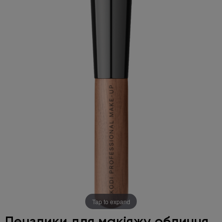
Tap to expand
Пензлики для макіяжу обличчя