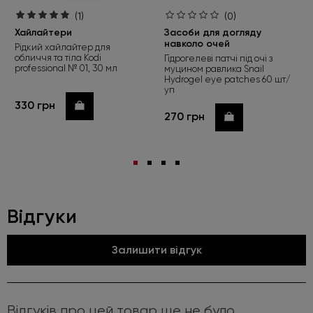
(1)
(0)
Хайлайтери
Засоби для догляду
навколо очей
Рідкий хайлайтер для
обличчя та тіла Kodi
Гідрогелеві патчі під очі з
professional № 01, 30 мл
муцином равлика Snail
Hydrogel eye patches 60 шт/
уп
330 грн
Купити
270 грн
Купити
Відгуки
Залишити відгук
Відгуків про цей товар ще не було.