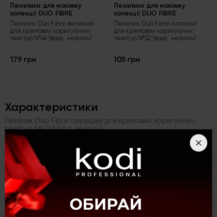
Пензлики для макіяжу
Пензлики для макіяжу
колекції DUO FIBRE
колекції DUO FIBRE
Пензлик Duo Fibre великий
Пензлик Duo Fibre плоский
для кремових корегуючих
для кремових корегуючих
текстур №46 (ворс: нейлон)
текстур №52 (ворс: нейлон)
179 грн
105 грн
Характеристики
Пензлик Duo Fibre середній для кремових корегуючих
текстур №47 (ворс: нейлон)
Ворс
Коза
Розмір
Середній
Тип
Пензлі для основи та консилера
Форма
Кругла
Призначення
Для кремових коригувальних текстур