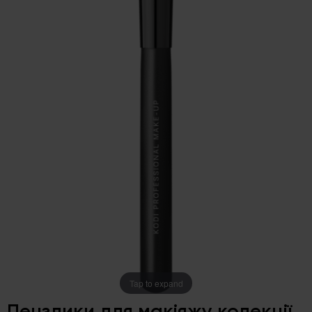
Tap to expand
Пензлики для макіяжу колекції