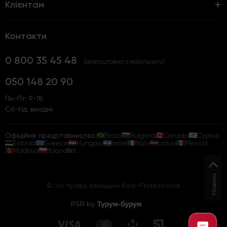
Клієнтам
Контакти
0 800 35 45 48
Безкоштовно з мобільного!
050 148 20 90
Пн-Пт: 9-18
Сб-Нд: вихідні
Офіційне представництво:
Brazil
Bulgaria
Canada
Cyprus
Estonia
Greece
Hungary
Israel
Italy
Latvia
Mexico
Moldova
Poland
Всі...
Наверх
© Усі права захищені Kodi-Professional
RSR by