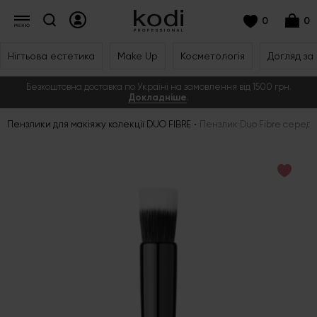
0
0
Нігтьова естетика
Make Up
Косметологія
Догляд за
Безкоштовна доставка по Україні на замовлення від 1500 грн.
Докладніше
.
Пензлики для макіяжу колекції DUO FIBRE
Пензлик Duo Fibre середн