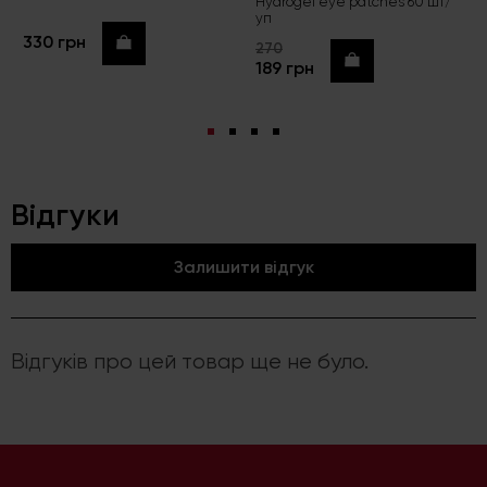
Hydrogel eye patches 60 шт/
уп
330 грн
Купити
270
Купити
189 грн
Відгуки
Залишити відгук
Відгуків про цей товар ще не було.