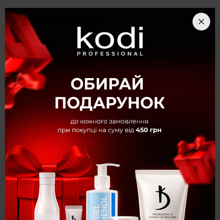
Характеристики
Гель-фарба № 41, 4 мл
Kолекція
Basic
Густина
Щільні
Об'єм
4 мл
Особливість
Без кисті
Відтінок
Бузковий
Колір
Рожевий
Категорія
Гель фарби для нігтів
×
Опис
Вітаємо в Kodi Professional!
Гель-фарба № 41, 4 мл
Оберіть мову для комфортних
покупок: