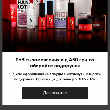
Гель фарба №41
Оптимальна палітра кольорів і простота в застосуванні
Укр
Рус
Eng
роблять гель фарбу гарним вибором для створення дизайнів з
візерунками різного ступеню складності. Гель фарба KODI
PROFESSIONAL розрахована на професійне застосування,
дозволяє в легкий і зручний спосіб створити на натуральних і
штучних нігтях мереживо, китайський розпис та інші візерунки.
Продукт характеризується оптимально щільною пігментацією
і досить густою консистенцією, дає можливість не
Робіть замовлення від 450 грн та
поспішаючи виконати візерунок без ризику його розтікання. Не
обирайте подарунок
містить дисперсійного шару.
Під час оформлення не забудьте натиснути «Обрати
Гель фарба сушиться в UV-лампі протягом 1 - 2 хвилин, в LED-
подарунок». Пропозиція діє лише до 01.09.2026.
лампі від 20 секунд до 1 хвилини.
Згорнути
Детальніше