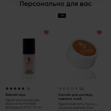
Персонально для вас
-30%
(1)
(0)
Хайлайтери
Засоби для догляду
навколо очей
Рідкий хайлайтер для
обличчя та тіла Kodi
Гідрогелеві патчі під очі з
professional № 01, 30 мл
муцином равлика Snail