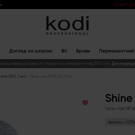
и
ТОВАР ДН
Догляд за шкірою
Вії
Брови
Перманентний 
езкоштовна доставка по Україні на замовлення від 1500 грн.
Докладніш
hine (SH), 7 мл
Гель-лак № 65 SH, 7 мл
Shine 
Гель-лак № 65
Артикул:
20115