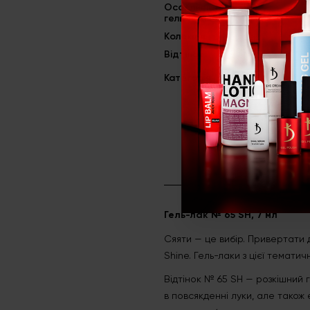
Особливість
Шимер
гель-лаків
Kолекція
Basic Collectio
Відтінок
№ SH 65
Категорія
Гель-лаки
Гель-лак № 65 SH, 7 мл
Сяяти — це вибір. Привертати 
Shine. Гель-лаки з цієї темат
Відтінок № 65 SH — розкішний 
в повсякденні луки, але також