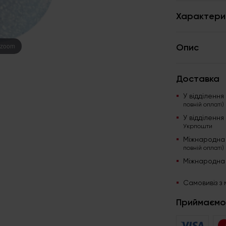
Характери
 zoom
Опис
Доставка
У відділенн
повній оплаті)
У відділенн
Укрпошти
Міжнародна
повній оплаті)
Міжнародна
Самовивіз з 
Приймаємо