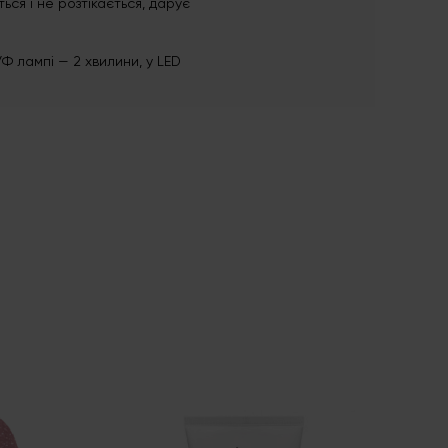
ся і не розтікається, дарує
 лампі — 2 хвилини, у LED
HEM