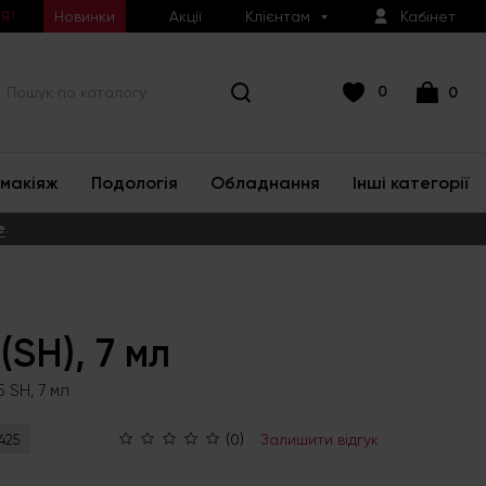
Новинки
Акції
Клієнтам
Кабінет
Я!
0
0
макіяж
Подологія
Обладнання
Інші категорії
е
.
(SH), 7 мл
 SH, 7 мл
(0)
Залишити відгук
425