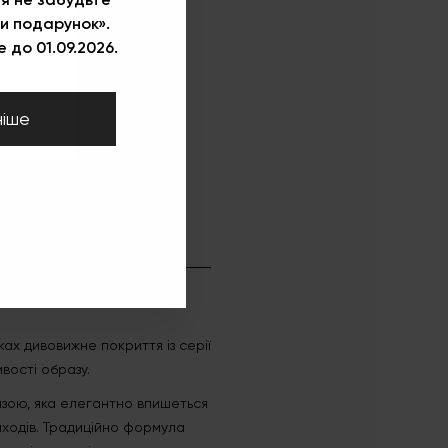
и подарунок».
 до 01.09.2026.
ніше
ах дивовижне покриття із серії
ивості образу.
базою, яка елегантно впишеться
иходів. Традиційно формула