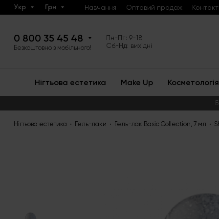
Укр
Грн
Навчання
Оптовий продаж
Контакт
0 800 35 45 48
Пн-Пт: 9-18
Сб-Нд: вихідні
Безкоштовно з мобільного!
Нігтьова естетика
Make Up
Косметологія
Б
Нігтьова естетика
Гель-лаки
Гель-лак Basic Collection, 7 мл
S