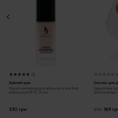
(1)
(
Хайлайтери
Засоби для д
Рідкий хайлайтер для обличчя та тіла Kodi
Гідрогелеві па
professional № 01, 30 мл
Snail Hydrogel
330 грн
189 гр
270