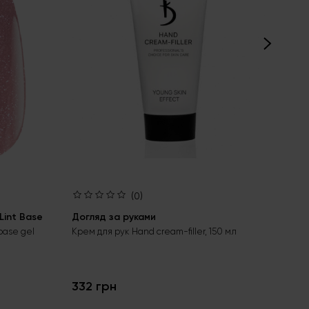
(0)
int Base
Догляд за руками
Ба
Aci
base gel
Крем для рук Hand cream-filler, 150 мл
Без
гел
332 грн
24