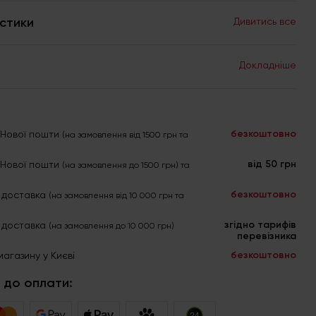
стики
Дивитись все
Докладніше
безкоштовно
я Нової пошти
(на замовлення від 1500 грн та
від 50 грн
я Нової пошти
(на замовлення до 1500 грн) та
безкоштовно
 доставка
(на замовлення від 10 000 грн та
згідно тарифів
 доставка
(на замовлення до 10 000 грн)
перевізника
безкоштовно
магазину у Києві
 до оплати: