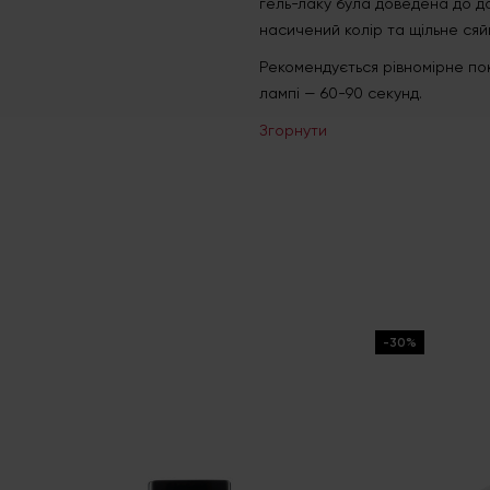
гель-лаку була доведена до до
насичений колір та щільне ся
Рекомендується рівномірне по
лампі — 60-90 секунд.
Згорнути
-30%