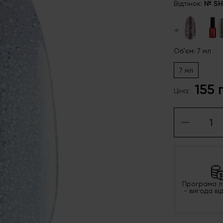
Відтінок:
№ SH
◀
Об'єм: 7 мл
7 мл
155 
Ціна:
Програма л
- вигода ві