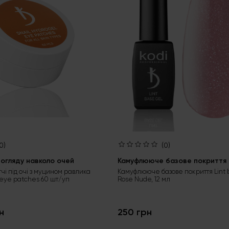
0)
(0)
огляду навколо очей
Камуфлююче базове покриття L
тчі під очі з муцином равлика
Камуфлююче базове покриття Lint 
 eye patches 60 шт/уп
Rose Nude, 12 мл
н
250 грн