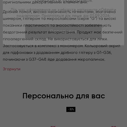
оригінальними декоративними елементами.
Під час оформлення не забудьте натиснути «Обрати
подарунок». Пропозиція діє лише до 01.09.2026.
Дрібний помол, висока насиченість пігментами, збагачена
шимером, глітером та мікрослайсами (серія "G") та високі
Детальніше
показники пластичності та зносостійкості забезпечують
бездоганний результат використання. Продукт має безпечний
гіпоалергенний склад. Не використовується для ліпки.
Застосовується в комплексі з мономером. Кольоровий акрил
для підфоновки з додаванням дрібного глітеру з G1-G36,
починаючи з G37-G48 йде додавання мікропаличок.
Згорнути
Персонально для вас
-30%