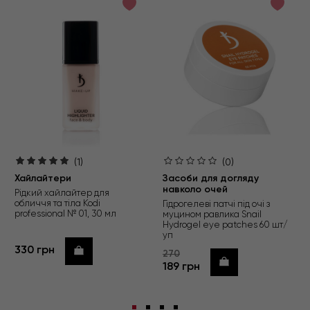
(1)
(0)
Хайлайтери
Засоби для догляду
навколо очей
Рідкий хайлайтер для
обличчя та тіла Kodi
Гідрогелеві патчі під очі з
professional № 01, 30 мл
муцином равлика Snail
Hydrogel eye patches 60 шт/
уп
330 грн
Купити
270
Купити
189 грн