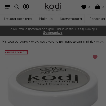
0
0
Нігтьова естетика
Make Up
Косметологія
Догляд за
Безкоштовна доставка по Україні на замовлення від 1500 грн.
Докладніше
.
Нігтьова естетика
Акрилова система для нарощування нігтів
Акрило
ALMOST SOLD OUT