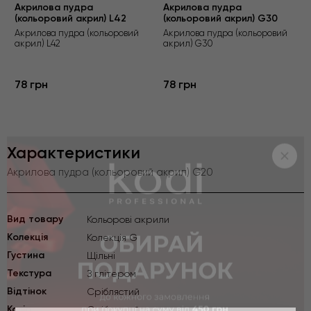
Акрилова пудра
Акрилова пудра
(кольоровий акрил) L42
(кольоровий акрил) G30
Акрилова пудра (кольоровий
Акрилова пудра (кольоровий
акрил) L42
акрил) G30
78 грн
78 грн
Характеристики
Акрилова пудра (кольоровий акрил) G20
Вид товару
Кольорові акрили
Kолекція
Колекція G
Густина
Щільні
Текстура
З глітером
Відтінок
Сріблястий
Колір
Сріблястий