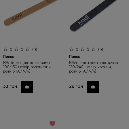
Під час оформлення не забудьте натиснути «Обрати
подарунок». Пропозиція діє лише до 01.09.2026.
Детальніше
(0)
(0)
Пилка
Пилка
№6 Пилка для нігтів пряма
№54 Пилка для нігтів пряма
100/150 ( колір: золотистий ,
120/240 ( колір: чорний,
розмір:178/19/4)
розмір:178/19/4)
33 грн
26 грн
Купити
Купити