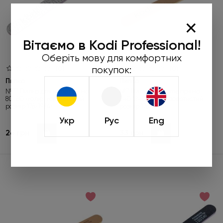
×
Вітаємо в Kodi Professional!
Оберіть мову для комфортних
покупок:
(0)
(0)
Пилка
Пилка
№77 Пилка для нігтів пряма
№7 Пилка для нігтів пряма
80/80 (колір: коричневий,
240/240 ( колір: золотистий ,
розмір:178/19/4)
розмір:178/19/4)
Укр
Рус
Eng
26 грн
33 грн
Купити
Купити
Робіть замовлення від 450 грн та
обирайте подарунок