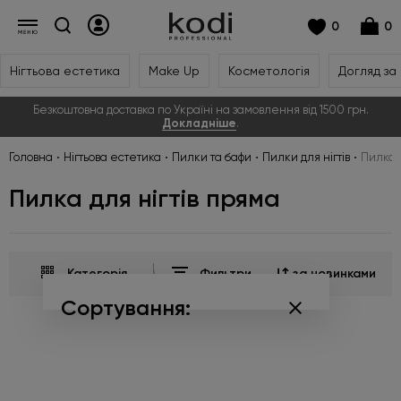
0
0
Нігтьова естетика
Make Up
Косметологія
Догляд за
Безкоштовна доставка по Україні на замовлення від 1500 грн.
Докладніше
.
Головна
Нігтьова естетика
Пилки та бафи
Пилки для нігтів
Пилка д
Пилка для нігтів пряма
Категорія
Фильтри
за новинками
Сортування:
за популярністю