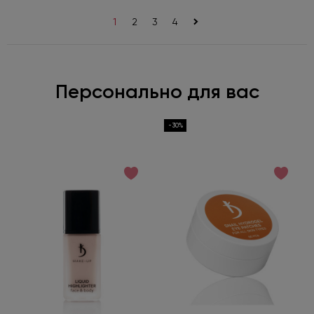
1
2
3
4
>
Персонально для вас
-30%