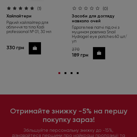
(1)
(0)
Хайлайтери
Засоби для догляду
навколо очей
Рідкий хайлайтер для
обличчя та тіла Kodi
Гідрогелеві патчі під очі з
professional № 01, 30 мл
муцином равлика Snail
Hydrogel eye patches 60 шт/
уп
330 грн
Купити
270
Купити
189 грн
Отримайте знижку -5% на першу
покупку зараз!
Збільшуйте персональну знижку до -15%,
дізнавайтеся першими про найкращі пропозиції та