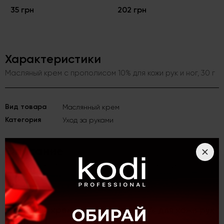
35 грн
202 грн
Характеристики
Масляный крем с прополисом 10% для кожи рук и ног, 30 г
Вид товара
Маслянный крем
Категория
Уход за руками
Описание
Масляный крем с прополисом 10% для кожи рук и ног, 30 г
Масляный крем с прополисом 10% для кожи рук
и ног, 30 г