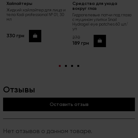
Хайлайтеры
Средства для ухода
вокруг глаз
Жидкий хайлайтер для лица и
тела Kodi professional № 01, 30
Гидрогелевые патчи под глаза
мл
с муцином улитки Snail
Hydrogel eye patches 60 шт/
уп
330 грн
Купить
270
Купить
189 грн
Отзывы
Оставить отзыв
Нет отзывов о данном товаре.