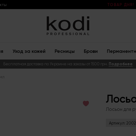
кты
ТОВАР ДНЯ!
ия
Уход за кожей
Ресницы
Брови
Перманентн
Бесплатная доставка по Украине на заказы от 1500 грн.
Подробнее
 мл
Лосьо
Лосьон для р
Артикул:
2002