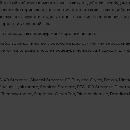
Зеленый чай обеспечивает коже защиту от действия свободных 
азывает бактерицидное, антисептическое и заживляющее действ
тшелушения, сухости и зуда, устраняет мелкие повреждения, на
доровье и ухоженный вид.
ле проведения процедур маникюра или пилинга.
небольшое количество лосьона на кожу рук. Легкими массажным
дуется использовать после процедуры маникюра. Подходит для 
G-40 Stearate, Glyceryl Stearate SE, Butylene Glycol, Betain, Mineral
 Sodium Hyaluronate, Sorbitan Stearate, PEG-100 Stearate, Dimeth
 Phenoxyethanol, Fragrance Green Tea, Triethanolamine, Disodium 