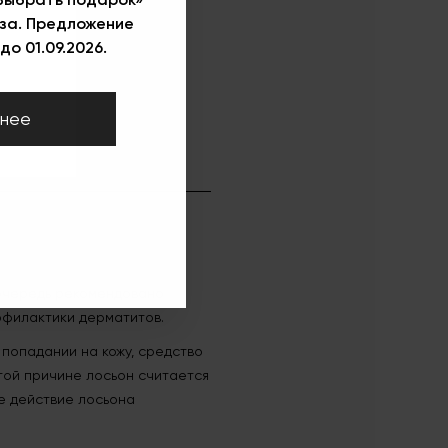
за. Предложение
до 01.09.2026.
нее
очередь рекомендовано
рофилактики дерматитов.
 попадании на кожу, средство
той причине лосьон считается
е действие лосьона