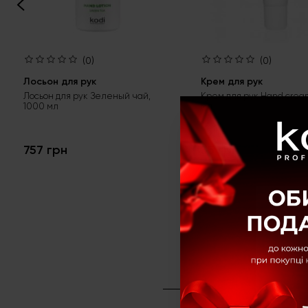
(0)
(0)
Лосьон для рук
Крем для рук
Лосьон для рук Зеленый чай,
Крем для рук Hand cream-f
1000 мл
мл
757 грн
35 грн