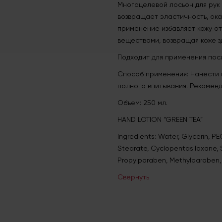
Многоцелевой лосьон для рук 
возвращает эластичность, ок
применение избавляет кожу о
веществами, возвращая коже з
Подходит для применения пос
Способ применения: Нанести 
полного впитывания. Рекомен
Объем: 250 мл.
HAND LOTION “GREEN TEA”
Ingredients: Water, Glycerin, PE
Stearate, Cyclopentasiloxane,
Propylparaben, Methylparaben,
Свернуть