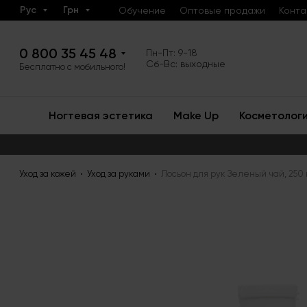
Рус
Грн
Обучение
Оптовые продажи
Конта
0 800 35 45 48
Пн-Пт: 9-18
Сб-Вс: выходные
Бесплатно с мобильного!
Ногтевая эстетика
Make Up
Косметолог
Уход за кожей
Уход за руками
Лосьон для рук Зеленый чай, 250