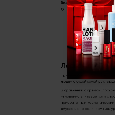
Вид товара
Лосьон для ру
Оттенок
Зеленый чай
Лосьон для рук 
Применение профессионально
людям с сухой кожей рук, люд
В сравнении с кремом, лосьон
мгновенно впитывается и спо
приоритетным косметическим 
обусловлено наличием гиалуро