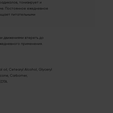
радикалов, тонизирует и
ие. Постоянное ежедневное
сыщает питательными
и движениями втереть до
ежедневного применения.
 oil, Cetearyl Alcohol, Glyceryl
icone, Carbomer,
EDTA.