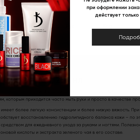
Объём
к
250 мл
при оформлении зака
Категория
Уход за руками
действует только 
Укр
Рус
Eng
Подроб
Описание
Лосьон для рук Зеленый чай, 250 мл
Зеленый чай, 250 мл
го лосьона для рук Зеленый чай KODI PROFESSIONAL в первую 
ям, которым приходится часто мыть руки и просто в качестве п
 имеет более легкую консистенции и более низкую вязкость. При
собствует восстановлению гидролипидного баланса кожи – по э
средством для ежедневного ухода за руками и ногтями. Полезно
новой кислоты и экстракта зеленого чая в его составе.