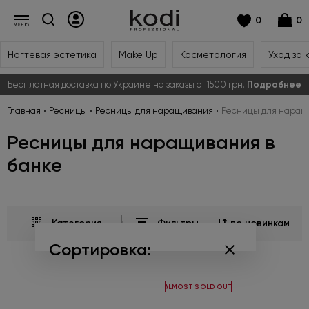
0
0
Ногтевая эстетика
Make Up
Косметология
Уход за 
Бесплатная доставка по Украине на заказы от 1500 грн.
Подробнее
Главная
Ресницы
Ресницы для наращивания
Ресницы для наращ
Ресницы для наращивания в
банке
Категория
Фильтры
по новинкам
Сортировка:
по популярности
ALMOST SOLD OUT