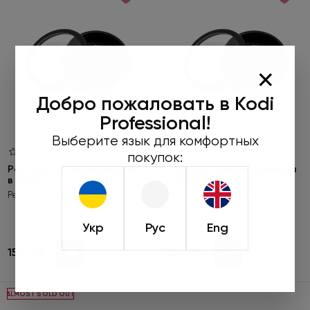
×
Добро пожаловать в Kodi
Professional!
Выберите язык для комфортных
(0)
(0)
покупок:
Ресницы для наращивания
Ресницы для наращивания
в банке
в банке
Ресницы D 0,20 (10mm)
Ресницы D 0,20 (12mm)
Укр
Рус
Eng
154 грн
154 грн
Купить
Купить
ALMOST SOLD OUT