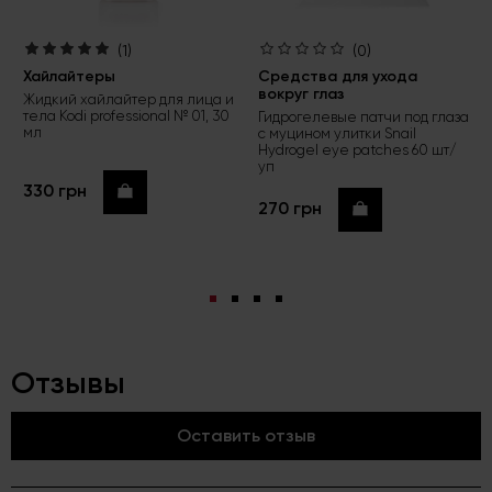
(1)
(0)
Хайлайтеры
Средства для ухода
вокруг глаз
Жидкий хайлайтер для лица и
тела Kodi professional № 01, 30
Гидрогелевые патчи под глаза
мл
с муцином улитки Snail
Hydrogel eye patches 60 шт/
уп
330 грн
Купить
270 грн
Купить
Отзывы
Оставить отзыв