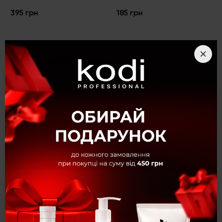
395 грн
185 грн
Характеристики
Пинцет для бровей К-5
Длина
11 см
Вид товара
Пинцет для бровей
Оттенок
Серебристый
Цвет
Серебристый
Категория
Инструменты для бровей
×
Описание
Пинцет для бровей К-5
Добро пожаловать в Kodi