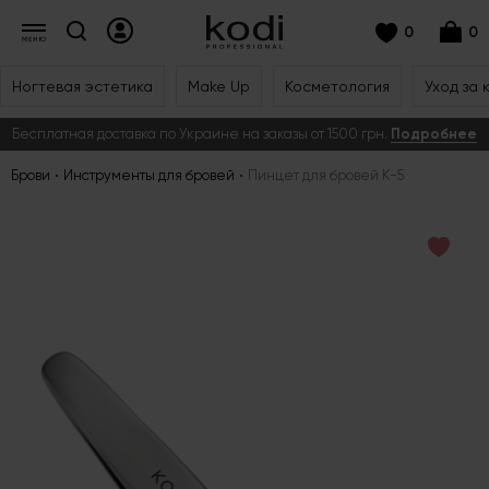
0
0
Ногтевая эстетика
Make Up
Косметология
Уход за 
Бесплатная доставка по Украине на заказы от 1500 грн.
Подробнее
Брови
Инструменты для бровей
Пинцет для бровей К-5