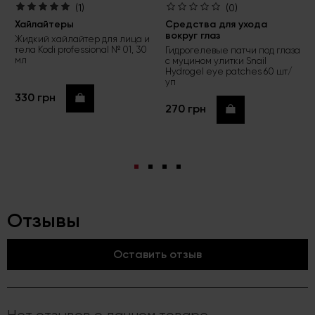
(1)
(0)
Хайлайтеры
Средства для ухода
вокруг глаз
Жидкий хайлайтер для лица и
тела Kodi professional № 01, 30
Гидрогелевые патчи под глаза
мл
с муцином улитки Snail
Hydrogel eye patches 60 шт/
уп
330 грн
Купить
270 грн
Купить
Отзывы
Оставить отзыв