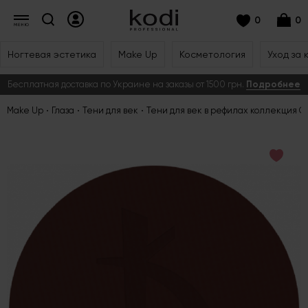
0
0
Ногтевая эстетика
Make Up
Косметология
Уход за 
Бесплатная доставка по Украине на заказы от 1500 грн.
Подробнее
Make Up
Глаза
Тени для век
Тени для век в рефилах коллекция C