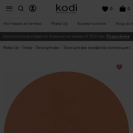
0
0
Ногтевая эстетика
Make Up
Косметология
Уход за 
Бесплатная доставка по Украине на заказы от 1500 грн.
Подробнее
Make Up
Глаза
Тени для век
Тени для век в рефилах коллекция C