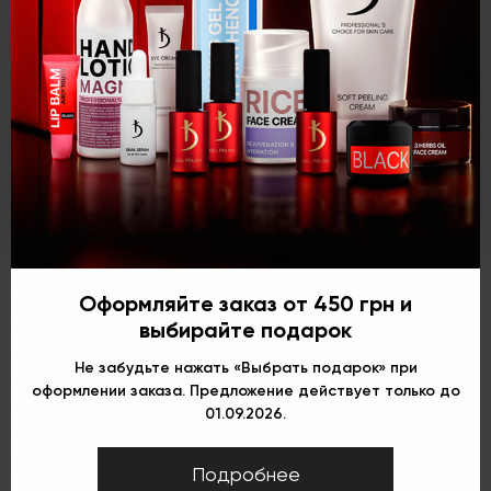
Выберите язык для комфортных
Техника Smokey eyes, которая позволяет кардинально
покупок:
преобразить взгляд и придать ему глубины и загадочности,
уже давно приобрела статус культовой, однако поиск
идеальных косметических средств для ее выполнения не
прекращается ни на миг. KODI PROFESSIONAL презентует
Укр
Рус
Eng
серию теней в рефилах, с которой удобно работать как
профессионалам, так и любителям при условии владения
базовыми навыками.
ColourSmokey – серия цветных матовых теней в рефилах,
формула которых адаптирована специально для легкого
выполнения техники дымчатого взгляда любого уровня
Оформляйте заказ от 450 грн и
сложности. Все 16 насыщенных оттенков серии обладают
выбирайте подарок
безупречными комбинаторными свойствами для достижения
Не забудьте нажать «Выбрать подарок» при
интересных цветовых сочетаний. Мелкодисперсная стойкая
оформлении заказа. Предложение действует только до
текстура характеризуется легкостью нанесения и
01.09.2026.
растушевки, позволяет получить плавные и чистые переходы
оттенков на веке.
Подробнее
Свернуть