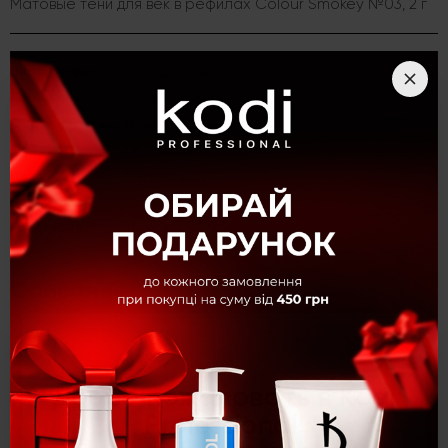
Матовые тени для век в рефилах Colour Smokey №03, 2 г
Вид товара
Тени для век
Коллекция
Colour Smokey
Особенность
В рефилах
Оттенок
Персиковый
Цвет
Персиковый
Вес
2 г.
Категория
Тени для век
Описание
Матовые тени для век в рефилах Colour Smokey №03, 2 г
×
Добро пожаловать в Kodi
Матовые тени для век в рефилах Colour Smokey
Professional!
№03, 2 г