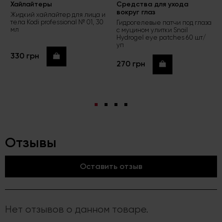
Хайлайтеры
Средства для ухода
вокруг глаз
Жидкий хайлайтер для лица и
тела Kodi professional № 01, 30
Гидрогелевые патчи под глаза
мл
с муцином улитки Snail
Hydrogel eye patches 60 шт/
уп
330 грн
Купить
270 грн
Купить
Отзывы
Оставить отзыв
Нет отзывов о данном товаре.