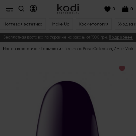
0
0
Ногтевая эстетика
Make Up
Косметология
Уход за 
Бесплатная доставка по Украине на заказы от 1500 грн.
Подробнее
Ногтевая эстетика
Гель-лаки
Гель-лак Basic Collection, 7 мл
Violet