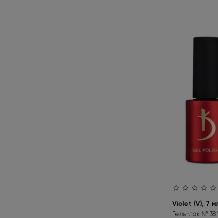
30 LC
2
38 V
1
40 V
2
60 B
2
60 V
2
65 BW
1
66 BW
1
70 B
2
70 BW
1
72 V
1
75 BW
1
80 CN
1
Violet (V), 7 м
Гель-лак № 38 V