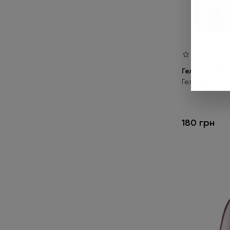
02 PL
1
02 PM
2
03 RF
1
04 CP
1
Гель-лак "Rai
04 DC
1
Гель-лак № 06 
05
2
5D-3
1
180 грн
06 RF
1
07 CS
1
07 PL
1
07 RS
1
08 CS
1
09 V
2