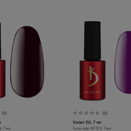
(0)
(0)
л
Violet (V), 7 мл
, 7 мл
Гель-лак № 72 V, 7 мл