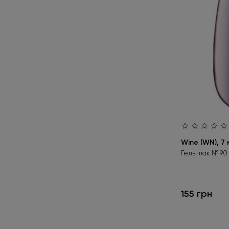
09 DS
2
10
1
10 V
1
10 LC
2
11 RS
1
11 WS
1
15 CS
2
Wine (WN), 7 
18 CS,
1
Гель-лак № 90
19 CS
2
20 V
2
155 грн
20 LC
3
30 V
1