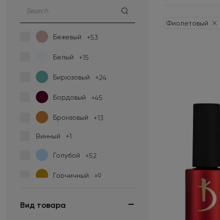
Фиолетовый
Бежевый
+53
Белый
+15
Бирюзовый
+24
Бордовый
+45
Бронзовый
+13
Винный
+1
Голубой
+52
Горчичный
+9
Желтый
+34
Вид товара
Зеленый
+63