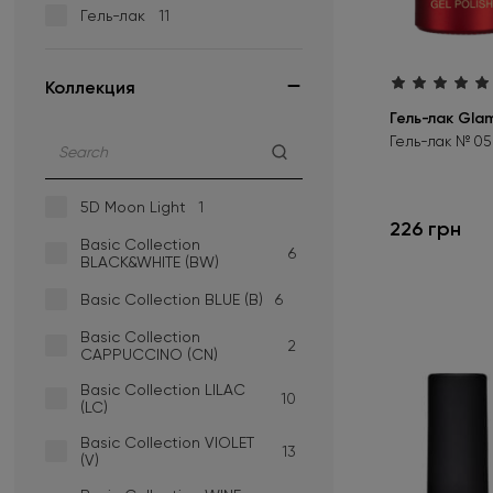
Гель-лак
11
Золотой
+16
Капучино
+16
Коллекция
Гель-лак Glam
Коралловый
+16
Гель-лак № 05 
Коричневый
+51
5D Moon Light
1
Красный
+57
226 грн
Basic Collection
6
Лососевый
+1
BLACK&WHITE (BW)
Basic Collection BLUE (B)
6
Малиновый
+13
Basic Collection
Медный
2
+3
CAPPUCCINO (CN)
Basic Collection LILAC
Молочный
+12
10
(LC)
Оливковый
+13
Basic Collection VIOLET
13
(V)
Оранжевый
+33