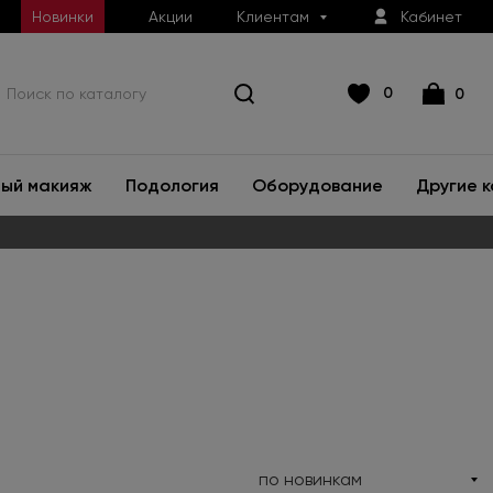
Новинки
Акции
Клиентам
Кабинет
0
0
ый макияж
Подология
Оборудование
Другие 
по новинкам