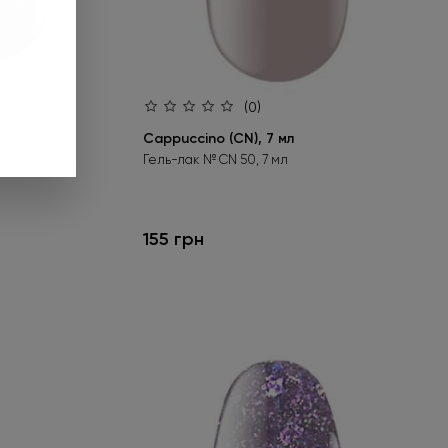
за. Предложение
до 01.09.2026.
(0)
нее
Cappuccino (CN), 7 мл
Гель-лак № CN 50, 7 мл
155 грн