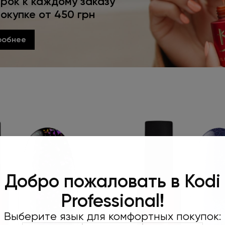
рок к каждому заказу
покупке от 450 грн
робнее
Оформляйте
Добро пожаловать в Kodi
450 грн и 
Professional!
пода
Выберите язык для комфортных покупок:
Не забудьте нажать «