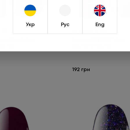
при оформлении зака
действует только 
Укр
Рус
Eng
(0)
(0)
Подроб
nbow Flakes", 7 мл
Гель-лак "CAT SHINE", 7 мл
RF, 7 мл
Гель-лак № 19 CS, 7 мл
192 грн