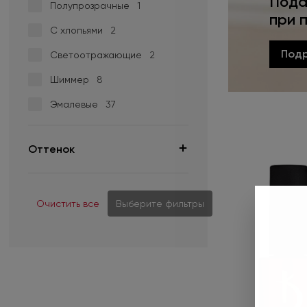
Пода
Rich Stone
2
Полупрозрачные
1
при 
Wedding Style
1
С хлопьями
2
Под
Светоотражающие
2
Шиммер
8
Эмалевые
37
Оттенок
Очистить все
Выберите фильтры
01
1
01 V
1
01 LC
2
02 DC
1