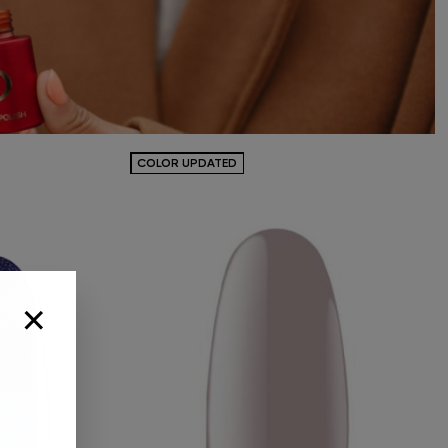
СOLOR UPDATED
×
 заказ от
выбирайте
рок
Выбрать подарок»