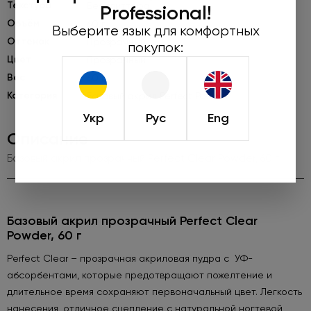
Текстура
Без глиттера
Professional!
Объём
60 г
Выберите язык для комфортных
Оттенок
Прозрачный
покупок:
Цвет
Прозрачный
Вес
60 г.
Категория
Базовый акрил Perfect Powder
Укр
Рус
Eng
Описание
Базовый акрил прозрачный Perfect Clear Powder, 60 г
Базовый акрил прозрачный Perfect Clear
Powder, 60 г
Perfect Clear – прозрачная акриловая пудра с УФ-
абсорбентами, которые предотвращают пожелтение и
длительное время сохраняют первоначальный цвет. Легкость
нанесения, отличное сцепление с натуральной ногтевой