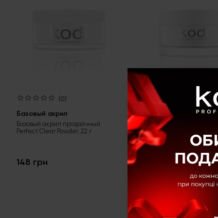
(0)
(0)
Базовый акрил
Базовый акрил
Базовый акрил прозрачный
Базовый акрил прозрач
Perfect Clear Powder, 22 г
Perfect Clear Powder, 40 г
148 грн
316 грн