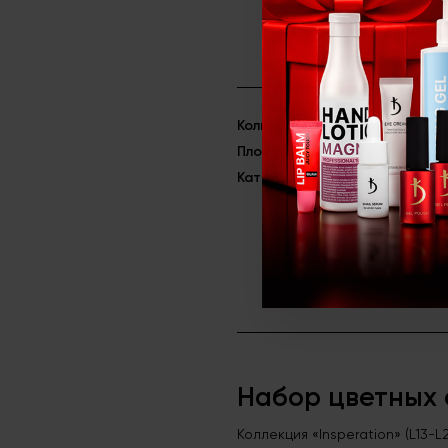
Количество
12 шт
Плотность
Плотные
Категория
Акриловая си
Набор цветных а
Коллекция «Insperation» (L13-