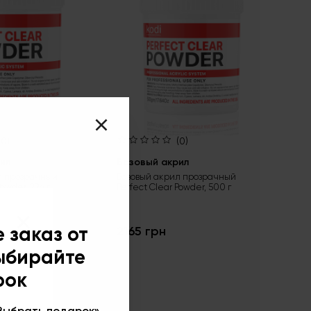
(0)
(0)
ил
Базовый акрил
л прозрачный
Базовый акрил прозрачный
Powder, 224 г
Perfect Clear Powder, 500 г
×
 заказ от
2165 грн
выбирайте
рок
Выбрать подарок»