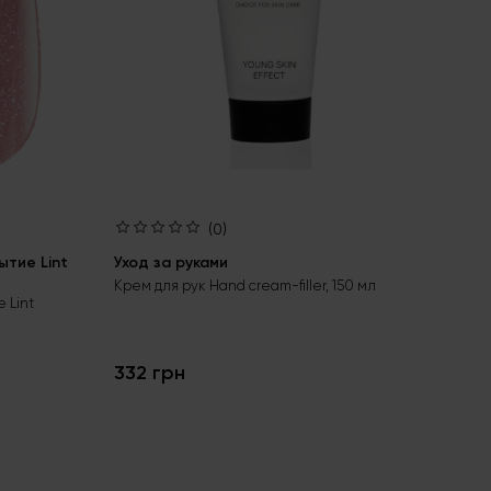
(0)
тие Lint
Уход за руками
Ба
bas
Крем для рук Hand cream-filler, 150 мл
 Lint
Бес
гел
332 грн
24