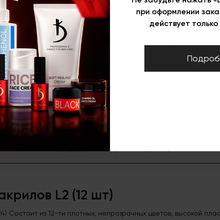
Характеристики
при оформлении зака
действует только 
Набор цветных акрилов L2 (12 шт)
Укр
Рус
Eng
Подроб
Вид товара
Набор акрилов
Оттенок
Цветные
стема для наращивания ногтей
Описание
Набор цветных акрилов L2 (12 шт)
крилов L2 (12 шт)
L24) Состоит из 12-ти плотных, непрозрачных цветов, высокой пл