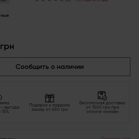
тные
 грн
Сообщить о наличии
амма
Бесплатная доставка
Подарок к каждому
 – выгода
от 1500 грн при
заказу от 450 грн
о 15%
оплате онлайн
Смотреть все