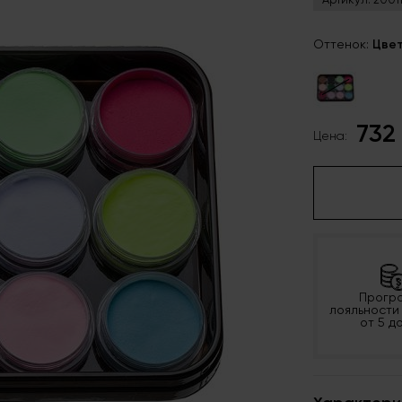
Оттенок:
Цве
732
Цена:
Прогр
лояльности
от 5 д