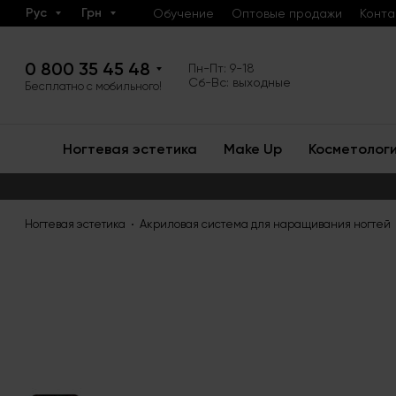
Рус
Грн
Обучение
Оптовые продажи
Конта
0 800 35 45 48
Пн-Пт: 9-18
Сб-Вс: выходные
Бесплатно с мобильного!
Ногтевая эстетика
Make Up
Косметолог
Ногтевая эстетика
Акриловая система для наращивания ногтей