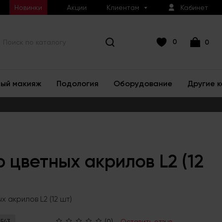
Новинки
Акции
Клиентам
Кабинет
0
0
ый макияж
Подология
Оборудование
Другие 
 цветных акрилов L2 (12
 акрилов L2 (12 шт)
(0)
Оставить отзыв
1543