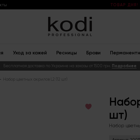
кты
ТОВАР ДНЯ!
ия
Уход за кожей
Ресницы
Брови
Перманентн
Бесплатная доставка по Украине на заказы от 1500 грн.
Подробнее
Набор цветных акрилов L2 (12 шт)
Набор
шт)
Набор цветных
Артикул:
2001