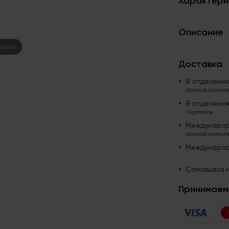
Характери
Описание
 zoom
Доставка
В отделени
полной оплате
В отделени
Укрпочты
Международ
полной оплате
Международ
Самовывоз и
Принимаем 