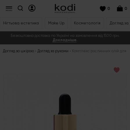
0
0
Нігтьова естетика
Make Up
Косметологія
Догляд за
Безкоштовна доставка по Україні на замовлення від 1500 грн.
Докладніше
.
Догляд за шкірою
Догляд за руками
Комплекс рослинних олій для сух