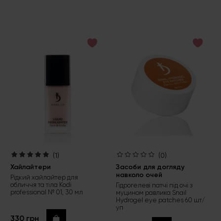
(1)
(0)
Хайлайтери
Засоби для догляду
навколо очей
Рідкий хайлайтер для
обличчя та тіла Kodi
Гідрогелеві патчі під очі з
professional № 01, 30 мл
муцином равлика Snail
Hydrogel eye patches 60 шт/
уп
330 грн
Купити