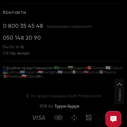
Контакти
0 800 35 45 48
Безкоштовно з мобільного!
050 148 20 90
Пн-Пт: 9-18
Сб-Нд: вихідні
Офіційне представництво:
Brazil
Bulgaria
Canada
Cyprus
Estonia
Greece
Hungary
Israel
Italy
Latvia
Mexico
Moldova
Poland
Всі...
Наверх
© Усі права захищені Kodi-Professional
RSR by