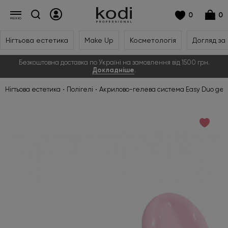
0
0
Нігтьова естетика
Make Up
Косметологія
Догляд за
Безкоштовна доставка по Україні на замовлення від 1500 грн.
Докладніше
.
Нігтьова естетика
Полігелі
Акрилово-гелева система Easy Duo gel 