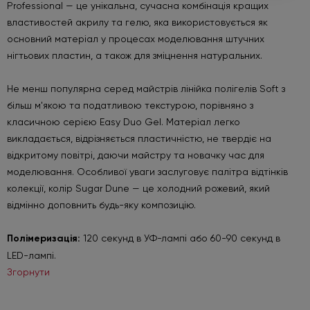
Professional — це унікальна, сучасна комбінація кращих
властивостей акрилу та гелю, яка використовується як
основний матеріал у процесах моделювання штучних
нігтьових пластин, а також для зміцнення натуральних.
Не менш популярна серед майстрів лінійка полігелів Soft з
більш м'якою та податливою текстурою, порівняно з
класичною серією Easy Duo Gel. Матеріал легко
викладається, відрізняється пластичністю, не твердіє на
відкритому повітрі, даючи майстру та новачку час для
моделювання. Особливої ​​уваги заслуговує палітра відтінків
колекції, колір Sugar Dune — це холодний рожевий, який
відмінно доповнить будь-яку композицію.
Полімеризація:
120 секунд в УФ-лампі або 60-90 секунд в
LED-лампі.
Згорнути