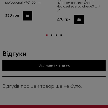
professional № 01, 30 мл
муцином равлика Snail
Hydrogel eye patches 60 шт/
уп
330 грн
Купити
270 грн
Купити
Відгуки
Залишити відгук
Відгуків про цей товар ще не було.