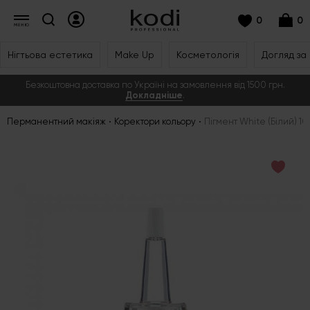
0
0
Нігтьова естетика
Make Up
Косметологія
Догляд за
Безкоштовна доставка по Україні на замовлення від 1500 грн.
Докладніше
.
Перманентний макіяж
Коректори кольору
Пігмент White (Білий) 10