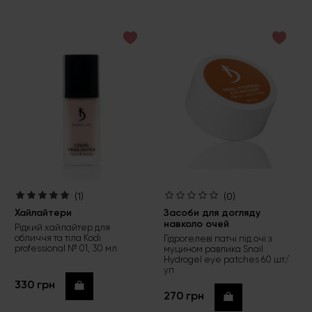
(1)
(0)
Хайлайтери
Засоби для догляду
навколо очей
Рідкий хайлайтер для
обличчя та тіла Kodi
Гідрогелеві патчі під очі з
professional № 01, 30 мл
муцином равлика Snail
Hydrogel eye patches 60 шт/
уп
330 грн
Купити
270 грн
Купити