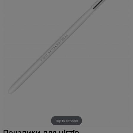
Tap to expand
Пензлики для нігтів