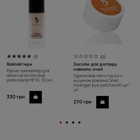
(1)
(0)
Хайлайтери
Засоби для догляду
навколо очей
Рідкий хайлайтер для
обличчя та тіла Kodi
Гідрогелеві патчі під очі з
professional № 01, 30 мл
муцином равлика Snail
Hydrogel eye patches 60 шт/
уп
330 грн
Купити
270 грн
Купити