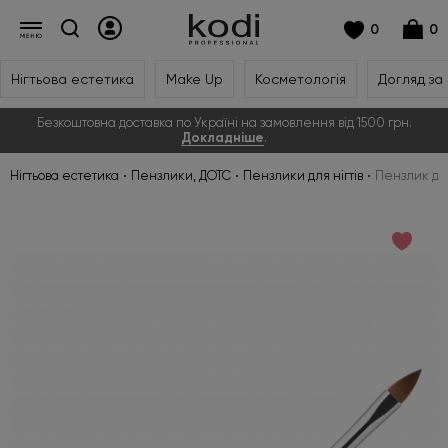
0
0
Нігтьова естетика
Make Up
Косметологія
Догляд за
Безкоштовна доставка по Україні на замовлення від 1500 грн.
Докладніше
.
Нігтьова естетика
Пензлики, ДОТС
Пензлики для нігтів
Пензлик дл