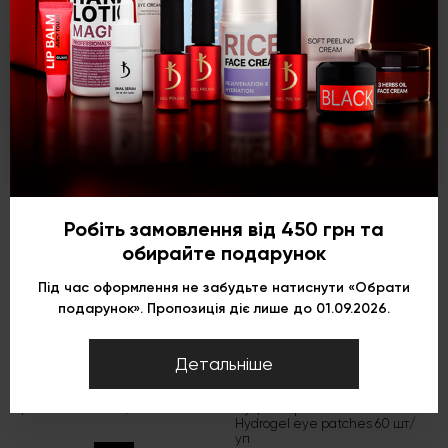
Укр
Рус
Eng
Робіть замовлення від 450 грн та
обирайте подарунок
Під час оформлення не забудьте натиснути «Обрати
подарунок». Пропозиція діє лише до 01.09.2026.
(1)
(0)
Хайлайтери
Засоби для догляду
Детальніше
навколо очей
Рідкий хайлайтер для
обличчя та тіла Kodi
Гідрогелеві патчі під очі з
professional № 01, 30 мл
муцином равлика Snail
Hydrogel eye patches 60 шт/
уп