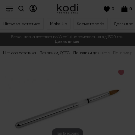
0
0
Нігтьова естетика
Make Up
Косметологія
Догляд за
Безкоштовна доставка по Україні на замовлення від 1500 грн.
Докладніше
.
Нігтьова естетика
Пензлики, ДОТС
Пензлики для нігтів
Пензлик дл
Tap to expand