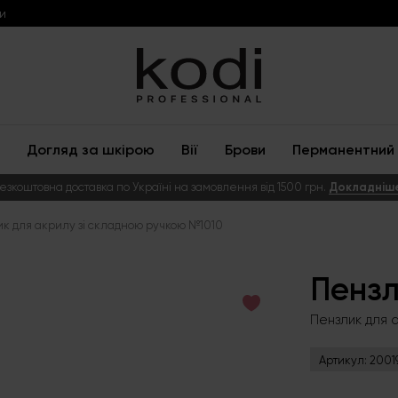
и
Догляд за шкірою
Вії
Брови
Перманентний 
езкоштовна доставка по Україні на замовлення від 1500 грн.
Докладніш
к для акрилу зі складною ручкою №1010
Пензл
Пензлик для 
Артикул:
2001