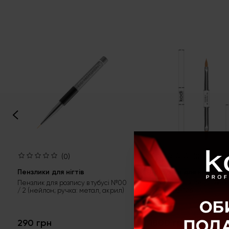
(0)
(0)
Пензлики для нігтів
Пензлики для нігтів
Пензлик для розпису в тубусі №00
Двосторонній пензлик d
/ 2 (нейлон; ручка: метал, акрил)
brush, №8-№6
290 грн
1800 грн