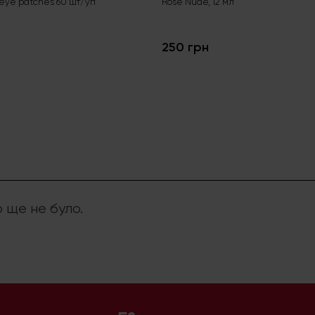
 eye patches 60 шт/уп
Rose Nude, 12 мл
250 грн
р ще не було.