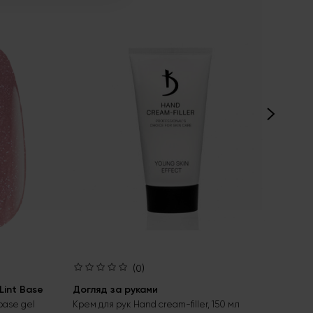
(0)
int Base
Догляд за руками
Ба
Aci
base gel
Крем для рук Hand cream-filler, 150 мл