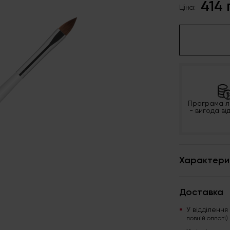
414 
Ціна:
Програма л
- вигода ві
Характери
Доставка
У відділенн
повній оплаті)