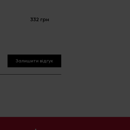
Без
гел
332 грн
24
Залишити відгук