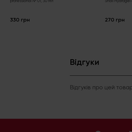
professional № 01, 30 мл
Snail Hydrogel
330 грн
270 грн
Відгуки
Відгуків про цей това