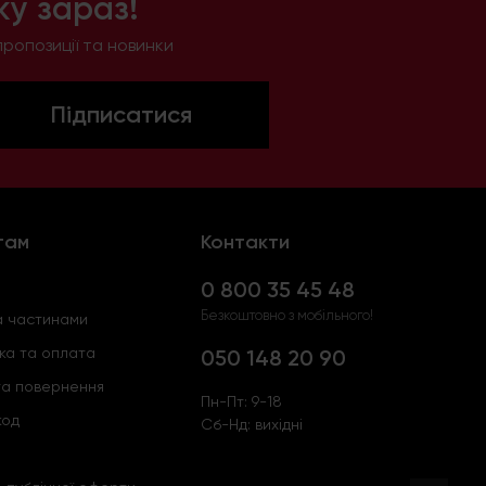
у зараз!
ропозиції та новинки
Підписатися
там
Контакти
0 800 35 45 48
Безкоштовно з мобільного!
 частинами
ка та оплата
050 148 20 90
та повернення
Пн-Пт: 9-18
код
Сб-Нд: вихідні