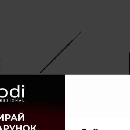
(0)
Пензлики для нігтів
Пензлики для
ouble
Пензлик для гелевого
Пензлик для 
моделювання №2 / E (нейлон;
моделювання ні
дерев'яна чорна ручка)
Round #7 (руч
ворс:нейлон)
71 грн
270 грн