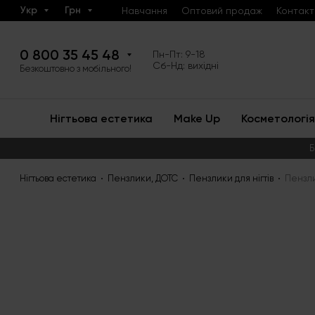
Укр
Грн
Навчання
Оптовий продаж
Контакт
0 800 35 45 48
Пн-Пт: 9-18
Сб-Нд: вихідні
Безкоштовно з мобільного!
Нігтьова естетика
Make Up
Косметологія
Б
Нігтьова естетика
Пензлики, ДОТС
Пензлики для нігтів
Пензли