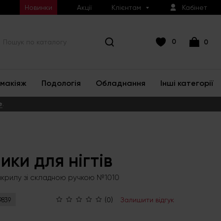
Новинки
Акції
Клієнтам
Кабінет
0
0
макіяж
Подологія
Обладнання
Інші категорії
е
.
ики для нігтів
акрилу зі складною ручкою №1010
(0)
Залишити відгук
9839