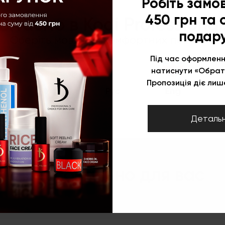
Робіть замо
450 грн та
Вітаємо в Kodi Professional
подар
Оберіть мову для комфортних покупок:
Під час оформленн
Характеристики
натиснути «Обрат
Пензлик для акрилу зі складною ручкою №1010
Пропозиція діє лише
Укр
Рус
Eng
ТС
Деталь
Персонально для вас