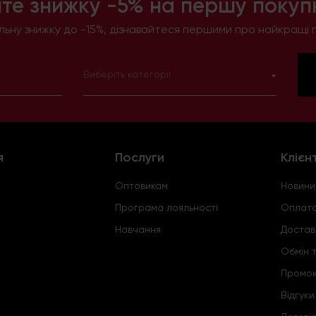
те знижку -5% на першу покупк
ьну знижку до -15%, дізнавайтеся першими про найкращі п
Виберіть категорії
я
Послуги
Клієн
Оптовикам
Новини
Програма лояльності
Оплата
Навчання
Достав
Обмін 
Промо
Відгуки