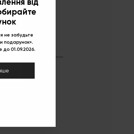
×
влення від
 обирайте
!
унок
я не забудьте
и подарунок».
 до 01.09.2026.
ніше
HEM