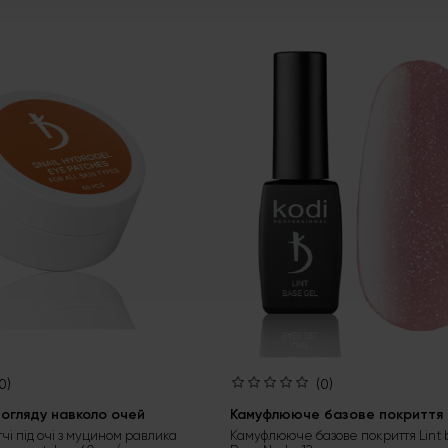
0)
(0)
огляду навколо очей
Камуфлююче базове покриття L
тчі під очі з муцином равлика
Камуфлююче базове покриття Lint 