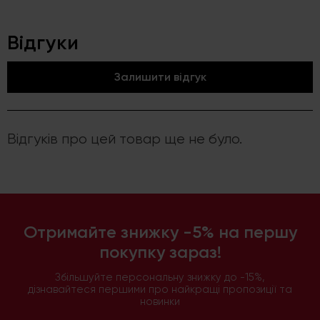
Відгуки
Залишити відгук
Відгуків про цей товар ще не було.
Отримайте знижку -5% на першу
покупку зараз!
Збільшуйте персональну знижку до -15%,
дізнавайтеся першими про найкращі пропозиції та
новинки