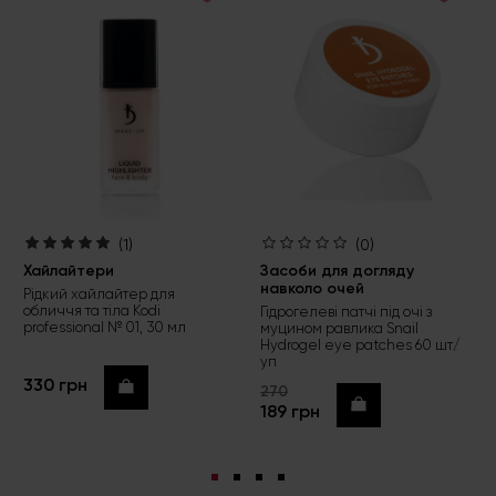
(1)
(0)
Хайлайтери
Засоби для догляду
навколо очей
Рідкий хайлайтер для
обличчя та тіла Kodi
Гідрогелеві патчі під очі з
professional № 01, 30 мл
муцином равлика Snail
Hydrogel eye patches 60 шт/
уп
330 грн
Купити
270
Купити
189 грн