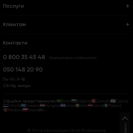
Послуги
Клієнтам
Контакти
0 800 35 45 48
Безкоштовно з мобільного!
050 148 20 90
Пн-Пт: 9-18
Сб-Нд: вихідні
Офіційне представництво:
Brazil
Bulgaria
Canada
Cyprus
Estonia
Greece
Hungary
Israel
Italy
Latvia
Mexico
Moldova
Poland
Всі...
Наверх
© Усі права захищені Kodi-Professional