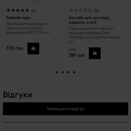
(1)
(0)
Хайлайтери
Засоби для догляду
навколо очей
Рідкий хайлайтер для
обличчя та тіла Kodi
Гідрогелеві патчі під очі з
professional № 01, 30 мл
муцином равлика Snail
Hydrogel eye patches 60 шт/
уп
330 грн
Купити
270
Купити
189 грн
Відгуки
Залишити відгук