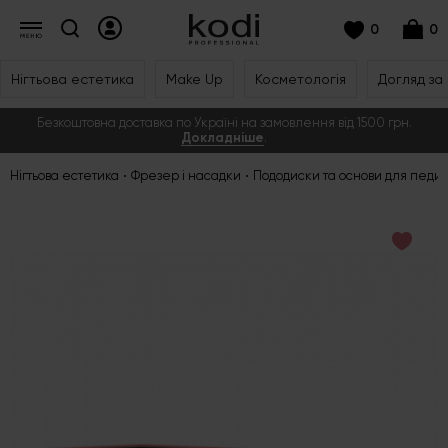
0
0
Нігтьова естетика
Make Up
Косметологія
Догляд за
Безкоштовна доставка по Україні на замовлення від 1500 грн.
Докладніше
.
Нігтьова естетика
Фрезер і насадки
Пододиски та основи для педи