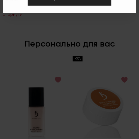
Згорнути
Персонально для вас
-30%