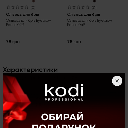
(0)
(0)
Олівець для брів
Олівець для брів
Олівець для брів Eyebrow
Олівець для брів Eyebrow
Pencil 02B
Pencil 04B
78 грн
78 грн
Характеристики
Олівець для брів Eyebrow Pencil 01B
Текстура
Воскова
Відтінок
01B
Категорія
Олівці для брів