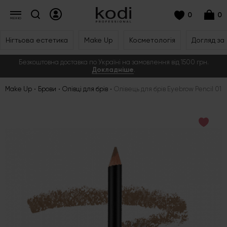
0
0
Нігтьова естетика
Make Up
Косметологія
Догляд за
Безкоштовна доставка по Україні на замовлення від 1500 грн.
Докладніше
.
Make Up
Брови
Олівці для брів
Олівець для брів Eyebrow Pencil 01B