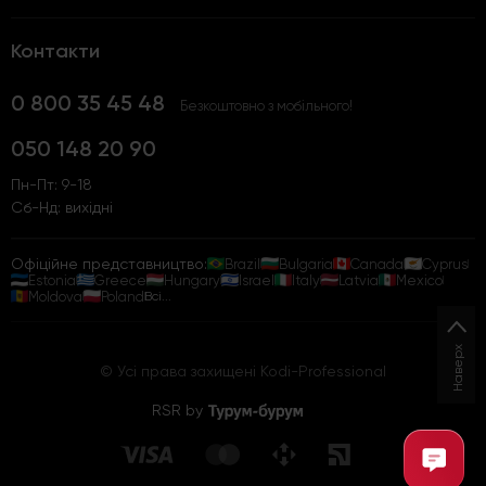
Контакти
0 800 35 45 48
Безкоштовно з мобільного!
050 148 20 90
Пн-Пт: 9-18
Сб-Нд: вихідні
Офіційне представництво:
Brazil
Bulgaria
Canada
Cyprus
Estonia
Greece
Hungary
Israel
Italy
Latvia
Mexico
Moldova
Poland
Всі...
Наверх
© Усі права захищені Kodi-Professional
RSR by