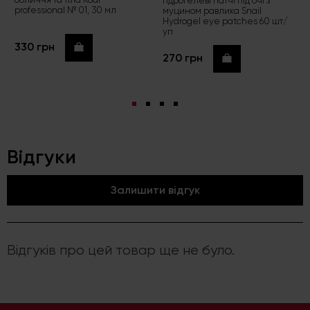
Гідрогелеві патчі під очі з
professional № 01, 30 мл
муцином равлика Snail
Hydrogel eye patches 60 шт/
уп
330 грн
Купити
270 грн
Купити
Відгуки
Залишити відгук
Відгуків про цей товар ще не було.