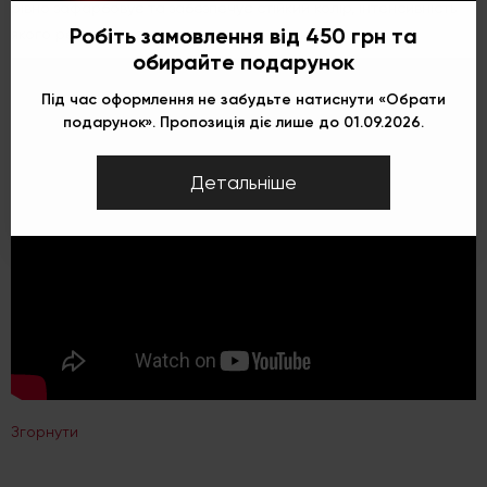
рівно зафарбовує та забезпечує стійкий колір, інтенсивність
Робіть замовлення від 450 грн та
якого регулюється пошаровим нанесенням.
обирайте подарунок
Під час оформлення не забудьте натиснути «Обрати
подарунок». Пропозиція діє лише до 01.09.2026.
Детальніше
Згорнути